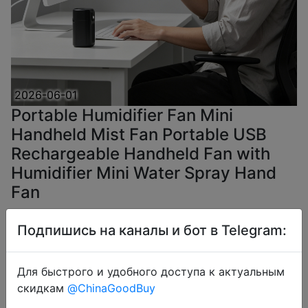
2026-06-01
Portable Humidifier Fan Mini
Handheld Mist Fan Portable USB
Rechargeable Handheld Fan with
Humidifier Mini Water Spray Hand
Fan
Подпишись на каналы и бот в Telegram:
$3.27
Для быстрого и удобного доступа к актуальным
скидкам
@ChinaGoodBuy
Coins