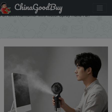
ChinaGoodBuy
Купить по распродаже : Portable Humidifier Fan Mini
Handheld Mist Fan Portable USB Rechargeable Handheld
Fan with Humidifier Mini Water Spray Hand Fan
×