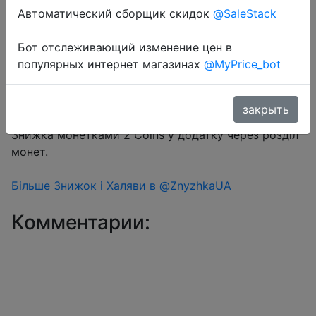
Автоматический сборщик скидок
@SaleStack
Бот отслеживающий изменение цен в
Перейти в магазин
популярных интернет магазинах
@MyPrice_bot
закрыть
#Aliexpress
Знижка монетками 2 Coins у додатку через розділ
монет.
Більше Знижок і Халяви в @ZnyzhkaUA
Комментарии: