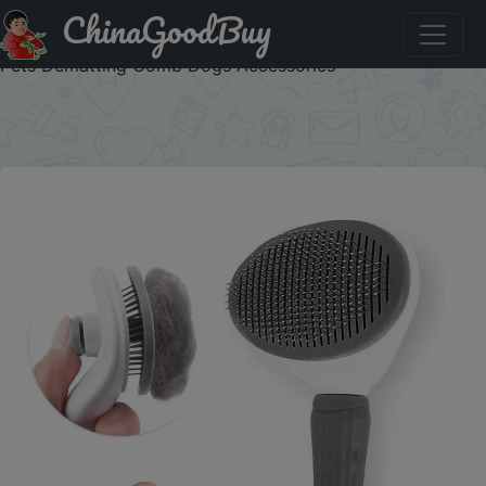
ChinaGoodBuy
Купить по акции: Pet Dog Brush Cat Comb Self Cleaning
Pet Hair Remover Brush For Dogs Cats Grooming Tools
Pets Dematting Comb Dogs Accessories
×