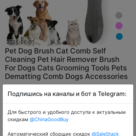
2026-06-01
Pet Dog Brush Cat Comb Self
Cleaning Pet Hair Remover Brush
For Dogs Cats Grooming Tools Pets
Dematting Comb Dogs Accessories
Подпишись на каналы и бот в Telegram:
$1.88
Для быстрого и удобного доступа к актуальным
скидкам
@ChinaGoodBuy
EarlyBirds
Автоматический сборщик скидок
@SaleStack