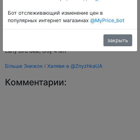
Бот отслеживающий изменение цен в
Перейти в магазин
популярных интернет магазинах
@MyPrice_bot
закрыть
#Aliexpress #EarlyBirds
Early bird deal, only 4 left
Більше Знижок і Халяви в @ZnyzhkaUA
Комментарии: