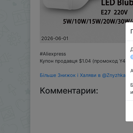
2026-06-01
Д
#Aliexpress
Купон продавця $1.04 (промокод Y4RC
Більше Знижок і Халяви в @ZnyzhkaUA
Комментарии: