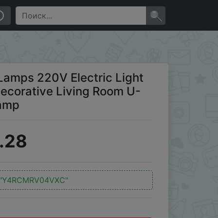
e Decorative Living Room U-Shaped Bulblet E27 Led
×
 Lamps 220V Electric Light
ecorative Living Room U-
Lamp
.28
"Y4RCMRV04VXC"