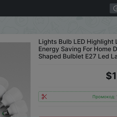
hlight Lamps 220V Electric Light Energy Saving For Hom
Lights Bulb LED Highlight
Energy Saving For Home D
Shaped Bulblet E27 Led 
$1
Промокод: