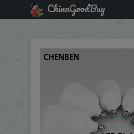
ChinaGoodBuy
Купить с промокодом :Y4RCMRV04VXC Lights Bulb LED Hig
Lamp