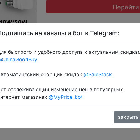
Перейти
Подпишись на каналы и бот в Telegram:
ля быстрого и удобного доступа к актуальным скидка
@ChinaGoodBuy
MRV04VXC) + знижка монетками 107-221 Coins у додатку
Автоматический сборщик скидок
@SaleStack
Бот отслеживающий изменение цен в популярных
интернет магазинах
@MyPrice_bot
закрыть