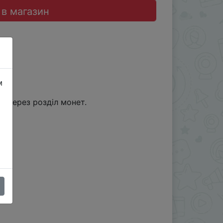
 в магазин
м
 через розділ монет.