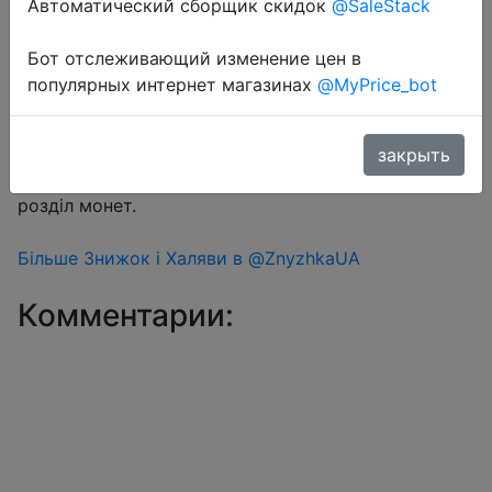
Автоматический сборщик скидок
@SaleStack
Бот отслеживающий изменение цен в
Перейти в магазин
популярных интернет магазинах
@MyPrice_bot
#Aliexpress
закрыть
Знижка монетками 255 Coins у додатку через
розділ монет.
Більше Знижок і Халяви в @ZnyzhkaUA
Комментарии: