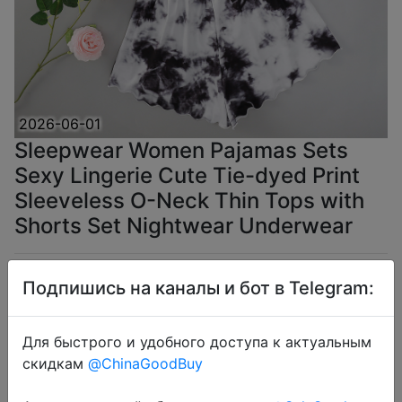
2026-06-01
Sleepwear Women Pajamas Sets
Sexy Lingerie Cute Tie-dyed Print
Sleeveless O-Neck Thin Tops with
Shorts Set Nightwear Underwear
$3.16
Подпишись на каналы и бот в Telegram:
Для быстрого и удобного доступа к актуальным
скидкам
@ChinaGoodBuy
Coins