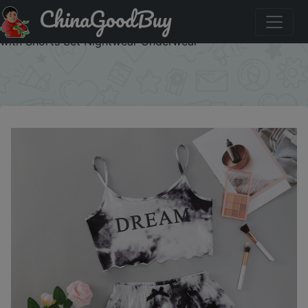
ChinaGoodBuy
Купить по акции: Sleepwear Women Pajamas Sets Sexy
Lingerie Cute Tie-dyed Print Sleeveless O-Neck Thin Tops
with Shorts Set Nightwear Underwear
×