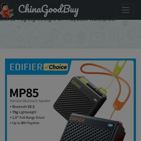
ChinaGoodBuy
Купить по скидке :AEUA2 Edifier MP85 Portable
Bluetooth Speakers Camping Walking Speaker Wireless
Stereo 70g Lightweight 8H Playback Waterproof
×