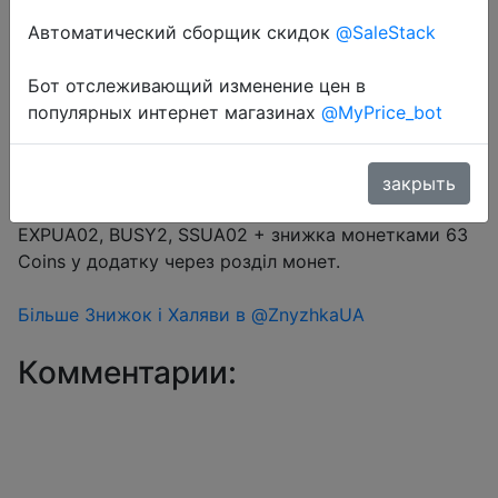
Автоматический сборщик скидок
@SaleStack
Перейти в магазин
Бот отслеживающий изменение цен в
популярных интернет магазинах
@MyPrice_bot
#Aliexpress
Промокод на вибір $2/$12 (16.67%) → AEUA2,
закрыть
UACD2, LR02, SPEKA02, AEXP02, LRUKR02,
EXPUA02, BUSY2, SSUA02 + знижка монетками 63
Coins у додатку через розділ монет.
Більше Знижок і Халяви в @ZnyzhkaUA
Комментарии: