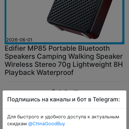
2026-06-01
Edifier MP85 Portable Bluetooth
Speakers Camping Walking Speaker
Wireless Stereo 70g Lightweight 8H
Playback Waterproof
$10.5
Подпишись на каналы и бот в Telegram:
Для быстрого и удобного доступа к актуальным
Промокод:
"AEUA2"
скидкам
@ChinaGoodBuy