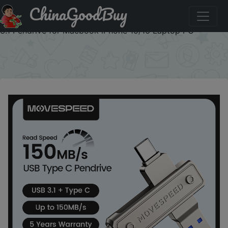
ChinaGoodBuy
Промокод на скидку :AEUA2 MOVESPEED 150MB/ USB
Type C Flash Drive 64GB 128GB 256GB 512GB OTG USB
3.1 Pendrive for Macbook iPhone 15/16 Laptop PC
×