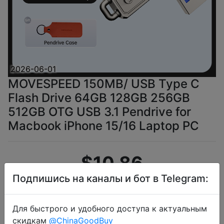
2026-06-01
MOVESPEED 150MB/ USB Type C
Flash Drive 64GB 128GB 256GB
512GB OTG USB 3.1 Pendrive for
Macbook iPhone 15/16 Laptop PC
$10.86
Подпишись на каналы и бот в Telegram:
Промокод:
"AEUA2"
Для быстрого и удобного доступа к актуальным
скидкам
@ChinaGoodBuy