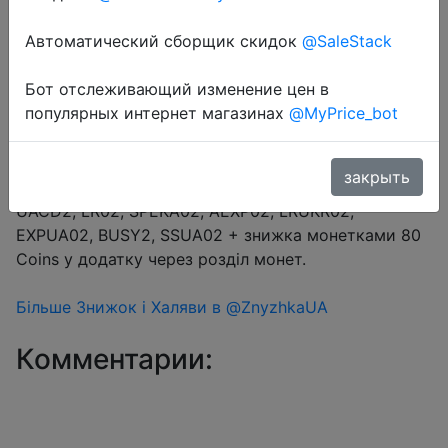
Автоматический сборщик скидок
@SaleStack
Перейти в магазин
Бот отслеживающий изменение цен в
популярных интернет магазинах
@MyPrice_bot
#Aliexpress
Ціна за 32GB
закрыть
Промокод на вибір $2/$12 (16.67%) → AEUA2,
UACD2, LR02, SPEKA02, AEXP02, LRUKR02,
EXPUA02, BUSY2, SSUA02 + знижка монетками 80
Coins у додатку через розділ монет.
Більше Знижок і Халяви в @ZnyzhkaUA
Комментарии: