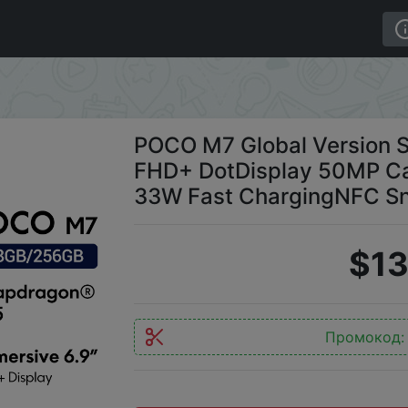
rsion Smartphone 6.9" 144Hz FHD+ DotDisplay 50MP Ca
POCO M7 Global Version 
FHD+ DotDisplay 50MP C
33W Fast ChargingNFC S
$13
Промокод