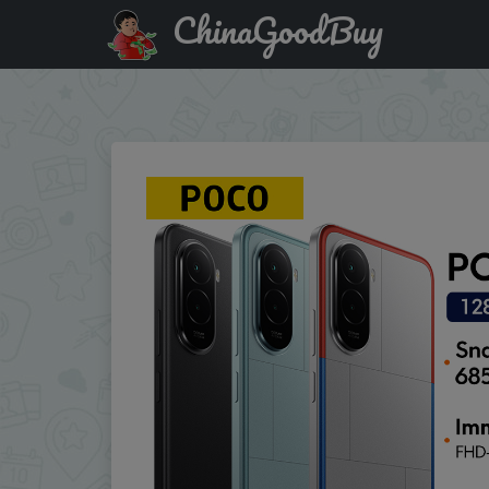
ChinaGoodBuy
Промокод на скидку :CYTZ8AR9WBKI POCO M7 Global Ve
Snapdragon® 685