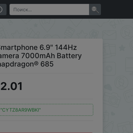
mera 7000mAh Battery 33W Fast ChargingNFC
×
Smartphone 6.9" 144Hz
amera 7000mAh Battery
napdragon® 685
2.01
:
"CYTZ8AR9WBKI"