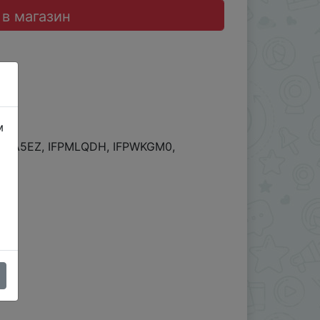
 в магазин
м
FPKA5EZ, IFPMLQDH, IFPWKGM0,