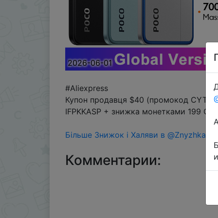
2026-06-01
Д
#Aliexpress
Купон продавця $40 (промокод CYTZ8A
IFPKKASP + знижка монетками 199 Coin
Більше Знижок і Халяви в @ZnyzhkaUA
Комментарии: