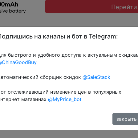
Перейти
Подпишись на каналы и бот в Telegram:
ля быстрого и удобного доступа к актуальным скидка
@ChinaGoodBuy
R9WBKI) + промокод $25/$169 (14.79%) → IFP5P3KW, I
s у додатку через розділ монет.
Автоматический сборщик скидок
@SaleStack
Бот отслеживающий изменение цен в популярных
интернет магазинах
@MyPrice_bot
закрыть