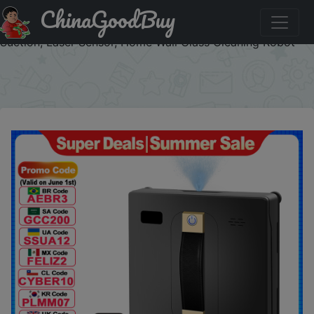
ChinaGoodBuy
Промокод на скидку :AEUA15 Robot Window cleaner
ABIR WD8,Dual Water Spray,Smart Memory,High Vacuum
Suction, Laser Sensor, Home Wall Glass Cleaning Robot
×