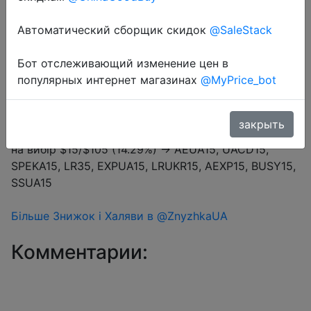
Автоматический сборщик скидок
@SaleStack
Перейти в магазин
Бот отслеживающий изменение цен в
популярных интернет магазинах
@MyPrice_bot
#Aliexpress
закрыть
Купон продавця $8 на сторінці товару + промокод
на вибір $15/$105 (14.29%) → AEUA15, UACD15,
SPEKA15, LR35, EXPUA15, LRUKR15, AEXP15, BUSY15,
SSUA15
Більше Знижок і Халяви в @ZnyzhkaUA
Комментарии: