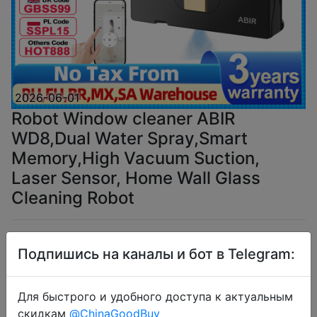
2026-06-01
Robot Window cleaner ABIR
WD8,Dual Water Spray,Smart
Memory,High Vacuum Suction,
Laser Sensor, Home Wall Glass
Cleaning Robot
$72.76
Подпишись на каналы и бот в Telegram:
Для быстрого и удобного доступа к актуальным
Промокод:
"AEUA15"
скидкам
@ChinaGoodBuy