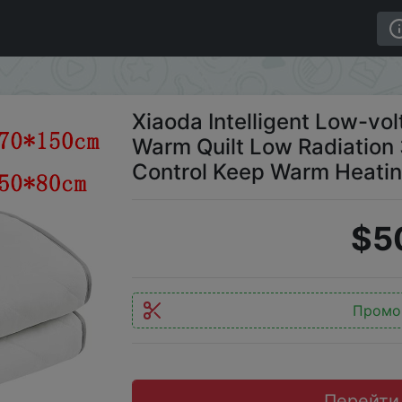
ge Electric Blanket 21V Warm Quilt Low Radiation 3 Gear
Xiaoda Intelligent Low-vol
Warm Quilt Low Radiation
Control Keep Warm Heatin
$5
Промо
Перейти