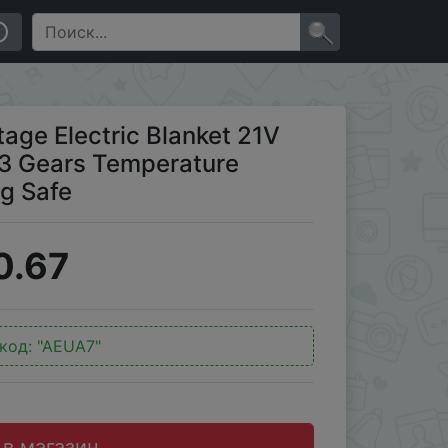
s Temperature Control Keep Warm Heating Safe
×
tage Electric Blanket 21V
 3 Gears Temperature
g Safe
0.67
код:
"AEUA7"
 в магазин