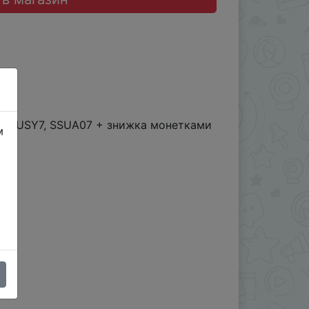
07, BUSY7, SSUA07 + знижка монетками
м