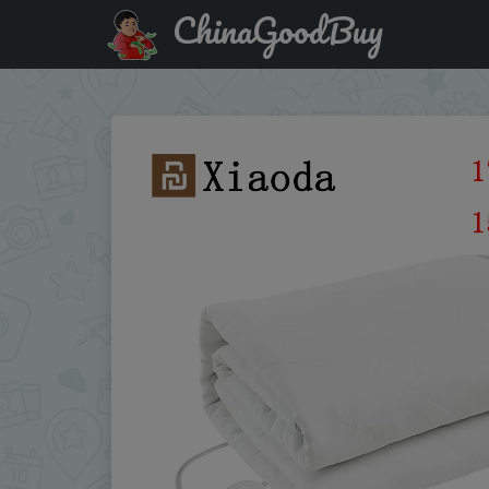
ChinaGoodBuy
Купить с промокодом :AEUA7 Xiaoda Intelligent Low-volta