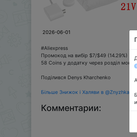
2026-06-01
#Aliexpress
Промокод на вибір $7/$49 (14.29%) → 
Д
58 Coins у додатку через розділ монет
Поділився Denys Kharchenko
Більше Знижок і Халяви в @ZnyzhkaUA
Комментарии: