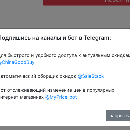
Подпишись на каналы и бот в Telegram:
AEUA7, UACD7, LR07, SPEKA07, AEXP07, LRUKR07, EXPUA
ля быстрого и удобного доступа к актуальным скидка
.
@ChinaGoodBuy
Автоматический сборщик скидок
@SaleStack
Бот отслеживающий изменение цен в популярных
интернет магазинах
@MyPrice_bot
закрыть