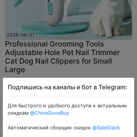
2026-06-01
Professional Grooming Tools
Adjustable Hole Pet Nail Trimmer
Cat Dog Nail Clippers for Small
Large
Подпишись на каналы и бот в Telegram:
$3.66
Для быстрого и удобного доступа к актуальным
скидкам
@ChinaGoodBuy
Coins
Автоматический сборщик скидок
@SaleStack