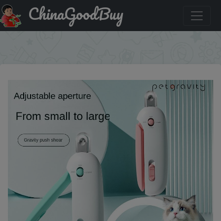
ChinaGoodBuy
Акция на: Professional Grooming Tools Adjustable Hole
Pet Nail Trimmer Cat Dog Nail Clippers for Small Large
×