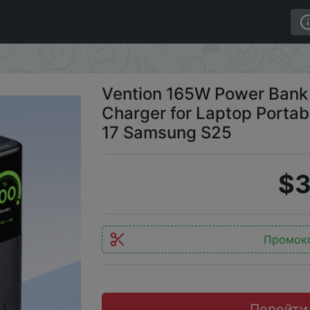
0000mAh PD Fast Charger for Laptop Portable 3C Powerb
Vention 165W Power Ban
Charger for Laptop Portab
17 Samsung S25
$3
Промок
Перейти