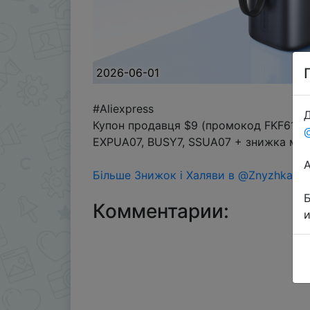
2026-06-01
#Aliexpress
Д
Купон продавця $9 (промокод FKF618UA
EXPUA07, BUSY7, SSUA07 + знижка моне
Більше Знижок і Халяви в @ZnyzhkaUA
Комментарии: