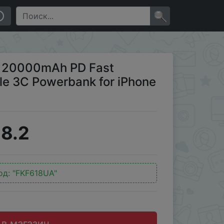
ank for iPhone 17 Samsung S25
×
k 20000mAh PD Fast
le 3C Powerbank for iPhone
8.2
од:
"FKF618UA"
 в магазин