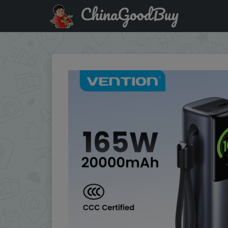
ChinaGoodBuy
Купить по скидке :FKF618UA Vention 165W Power Bank 2