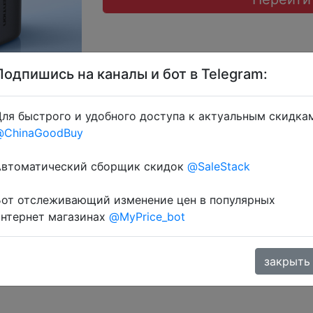
Подпишись на каналы и бот в Telegram:
ля быстрого и удобного доступа к актуальным скидка
) + промокод на вибір $7/$49 (14.29%) → AEUA7, UACD7
@ChinaGoodBuy
тками 226 Coins у додатку через розділ монет.
Автоматический сборщик скидок
@SaleStack
Бот отслеживающий изменение цен в популярных
интернет магазинах
@MyPrice_bot
закрыть