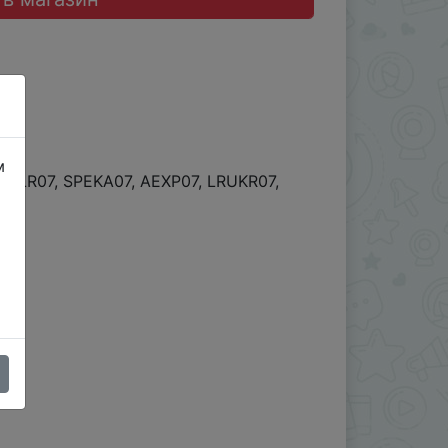
м
, LR07, SPEKA07, AEXP07, LRUKR07,