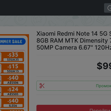
rtphone Global Version 8GB RAM MTK Dimensity 7025-Ult
Xiaomi Redmi Note 14 5G 
8GB RAM MTK Dimensity 
50MP Camera 6.67" 120Hz
$9
Промо
Перейти