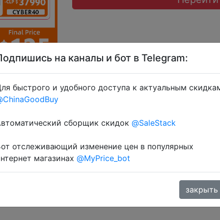
Подпишись на каналы и бот в Telegram:
ля быстрого и удобного доступа к актуальным скидка
ику + купон продавця $68 (промокод PHHZ3K) + промок
@ChinaGoodBuy
R35, LRUKR35, EXPUA35, BUSY35, SSUA35 + знижка мон
Автоматический сборщик скидок
@SaleStack
Бот отслеживающий изменение цен в популярных
интернет магазинах
@MyPrice_bot
закрыть