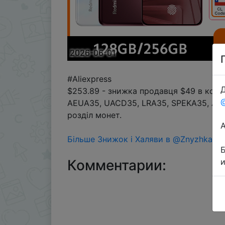
2026-06-01
#Aliexpress
Д
$253.89 - знижка продавця $49 в кош
AEUA35, UACD35, LRA35, SPEKA35, AEX
розділ монет.
Більше Знижок і Халяви в @ZnyzhkaUA
Комментарии: