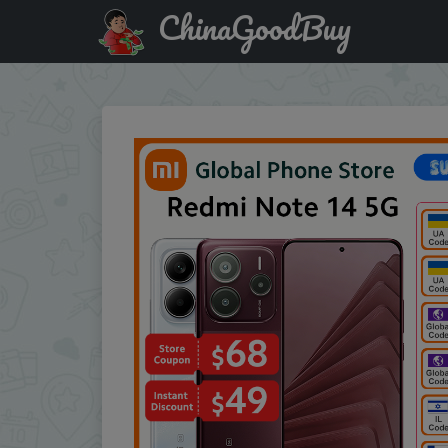
ChinaGoodBuy
Купить по скидке :PHHZ3K Xiaomi Redmi Note 14 5G Sma