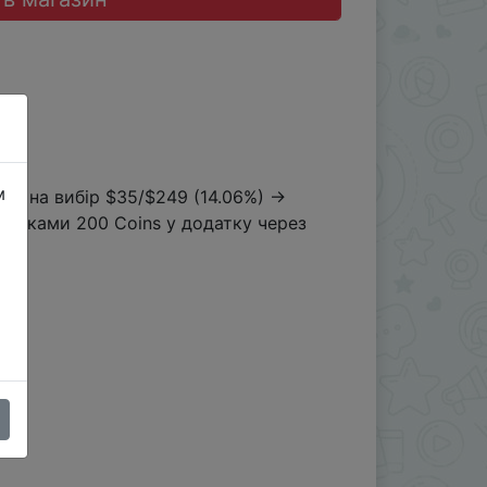
м
од на вибір $35/$249 (14.06%) →
етками 200 Coins у додатку через