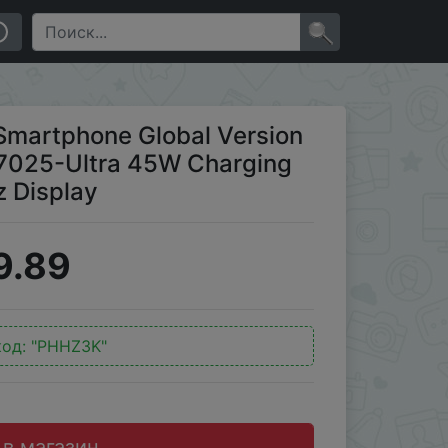
ra 45W Charging 50MP Camera 6.67" 120Hz Display
×
Smartphone Global Version
7025-Ultra 45W Charging
 Display
9.89
код:
"PHHZ3K"
 в магазин