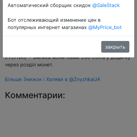
Автоматический сборщик скидок
@SaleStack
Перейти в магазин
Бот отслеживающий изменение цен в
популярных интернет магазинах
@MyPrice_bot
#Aliexpress
закрыть
Промокод на $23 - IFPU63S9, IFPP0ZRI, IFPLBEQE,
IFPJ7NX6 + знижка монетками 200 Coins у додатку
через розділ монет.
Більше Знижок і Халяви в @ZnyzhkaUA
Комментарии: