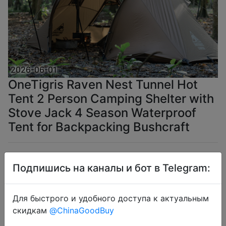
2026-06-01
OneTigris Raven Nest Tunnel Hot
Tent 2 Person Camping Shelter with
Stove Jack 4 Season Waterproof
Tent for Backpacking Bushcraft
$215.41
Подпишись на каналы и бот в Telegram:
Для быстрого и удобного доступа к актуальным
Промокод:
"IFPU63S9"
скидкам
@ChinaGoodBuy