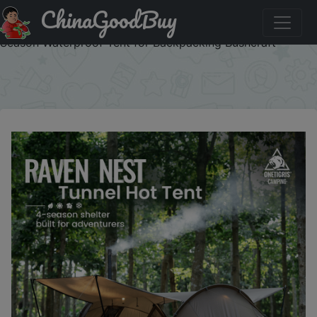
ChinaGoodBuy
Код на скидку :IFPU63S9 OneTigris Raven Nest Tunnel
Hot Tent 2 Person Camping Shelter with Stove Jack 4
Season Waterproof Tent for Backpacking Bushcraft
×