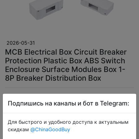
2026-05-31
MCB Electrical Box Circuit Breaker
Protection Plastic Box ABS Switch
Enclosure Surface Modules Box 1-
8P Breaker Distribution Box
$1.04
Подпишись на каналы и бот в Telegram:
Для быстрого и удобного доступа к актуальным
Coins
скидкам
@ChinaGoodBuy