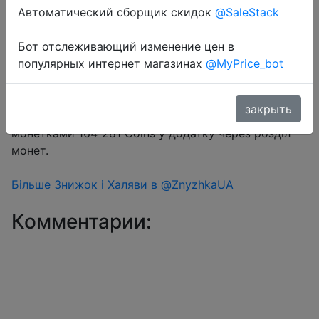
Автоматический сборщик скидок
@SaleStack
Перейти в магазин
Бот отслеживающий изменение цен в
популярных интернет магазинах
@MyPrice_bot
#Aliexpress
закрыть
Купон продавця $1.48 на сторінці товару + знижка
монетками 164-281 Coins у додатку через розділ
монет.
Більше Знижок і Халяви в @ZnyzhkaUA
Комментарии: