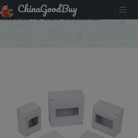
ChinaGoodBuy
Купить по скидке: MCB Electrical Box Circuit Breaker
Protection Plastic Box ABS Switch Enclosure Surface
Modules Box 1-8P Breaker Distribution Box
×