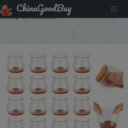
ChinaGoodBuy
Купить: 24/4pcs Chair Leg Caps Silicone Feet Protector
Pads Furniture Table Covers Socks Plugs Cover Furniture
Leveling Feet Home Decor
×