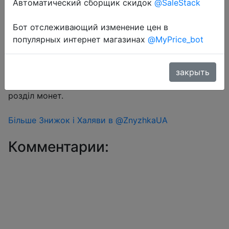
Автоматический сборщик скидок
@SaleStack
Бот отслеживающий изменение цен в
Перейти в магазин
популярных интернет магазинах
@MyPrice_bot
#Aliexpress
закрыть
Знижка монетками 49-220 Coins у додатку через
розділ монет.
Більше Знижок і Халяви в @ZnyzhkaUA
Комментарии: