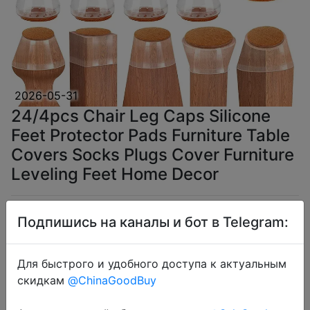
2026-05-31
24/4pcs Chair Leg Caps Silicone
Feet Protector Pads Furniture Table
Covers Socks Plugs Cover Furniture
Leveling Feet Home Decor
$1.97
Подпишись на каналы и бот в Telegram:
Для быстрого и удобного доступа к актуальным
скидкам
@ChinaGoodBuy
Coins