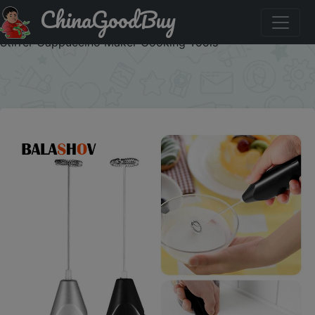
ChinaGoodBuy
Купить по акции: Wireless Milk Foamer Coffee Whisk
Mixer Electric Blender Egg Beater Mini Frother Handle
Stirrer Cappuccino Maker Cooking Tools
×