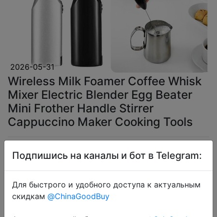
2026-05-31
Wireless Milk Foamer Coffee Whisk
Mixer Electric Blender Egg Beater
Mini Frother Handle Stirrer
Cappuccino Maker Cooking Tools
$2.47
Подпишись на каналы и бот в Telegram:
Для быстрого и удобного доступа к актуальным
скидкам
@ChinaGoodBuy
Coins