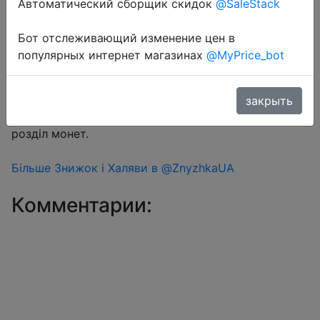
Автоматический сборщик скидок
@SaleStack
Бот отслеживающий изменение цен в
Перейти в магазин
популярных интернет магазинах
@MyPrice_bot
#Aliexpress
закрыть
Знижка монетками 125 Coins у додатку через
розділ монет.
Більше Знижок і Халяви в @ZnyzhkaUA
Комментарии: