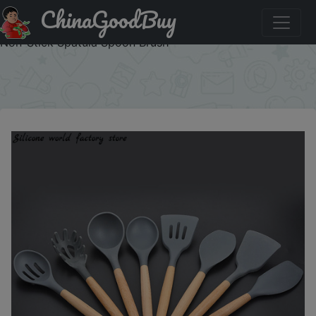
ChinaGoodBuy
Купить по акции: Silicone world Cooking Kitchenware
Tool Silicone Utensils With Wooden Multifunction Handle
Non-Stick Spatula Spoon Brush
×