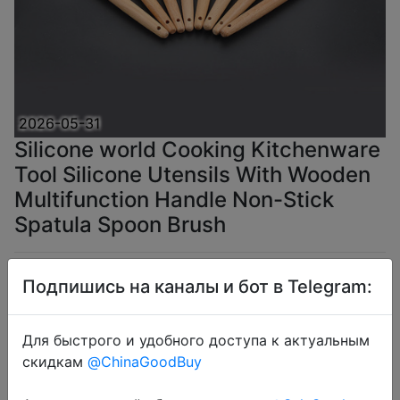
2026-05-31
Silicone world Cooking Kitchenware
Tool Silicone Utensils With Wooden
Multifunction Handle Non-Stick
Spatula Spoon Brush
$2.88
Подпишись на каналы и бот в Telegram:
Для быстрого и удобного доступа к актуальным
скидкам
@ChinaGoodBuy
Coins