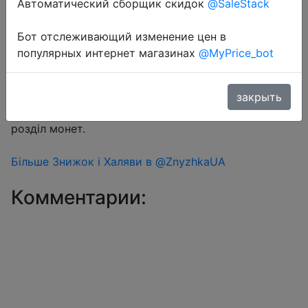
Автоматический сборщик скидок
@SaleStack
Бот отслеживающий изменение цен в
Перейти в магазин
популярных интернет магазинах
@MyPrice_bot
#Aliexpress
закрыть
Знижка монетками 79-110 Coins у додатку через
розділ монет.
Більше Знижок і Халяви в @ZnyzhkaUA
Комментарии: