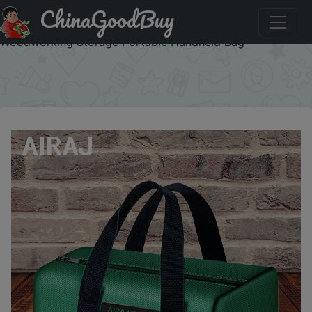
ChinaGoodBuy
Купить по акции: AIRAJ Electrician Tool Bag Multi-
Functional Strong and Durable Oxford Thickened
Woodworking Storage Portable Handheld Bag
×