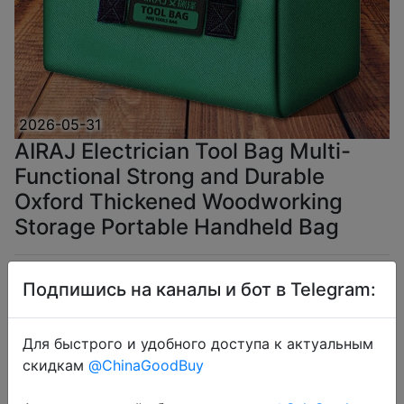
2026-05-31
AIRAJ Electrician Tool Bag Multi-
Functional Strong and Durable
Oxford Thickened Woodworking
Storage Portable Handheld Bag
$3.04
Подпишись на каналы и бот в Telegram:
Для быстрого и удобного доступа к актуальным
скидкам
@ChinaGoodBuy
Coins