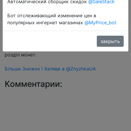
Автоматический сборщик скидок
@SaleStack
Бот отслеживающий изменение цен в
Перейти в магазин
популярных интернет магазинах
@MyPrice_bot
#Aliexpress
закрыть
Знижка монетками 163 Coins у додатку через
розділ монет.
Більше Знижок і Халяви в @ZnyzhkaUA
Комментарии: