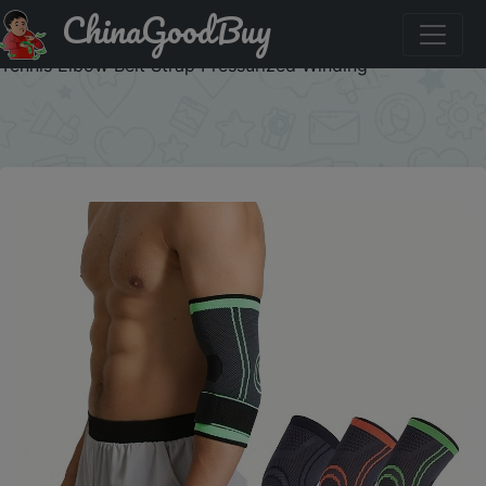
ChinaGoodBuy
Купить по распродаже : 1pc Sports Elbow Protector For
Men And Women, Joint Sleeve Protector Arm Sheath,
Tennis Elbow Belt Strap Pressurized Winding
×