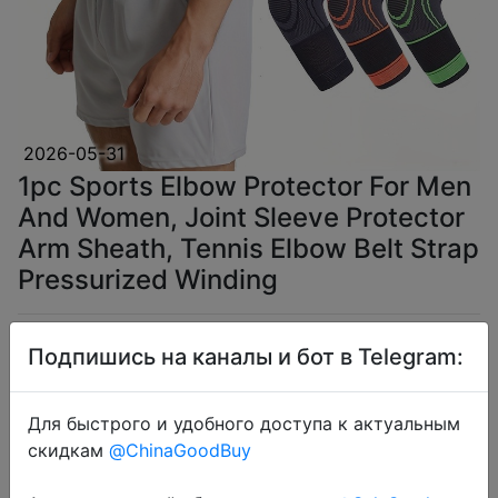
2026-05-31
1pc Sports Elbow Protector For Men
And Women, Joint Sleeve Protector
Arm Sheath, Tennis Elbow Belt Strap
Pressurized Winding
$1.82
Подпишись на каналы и бот в Telegram:
Для быстрого и удобного доступа к актуальным
скидкам
@ChinaGoodBuy
Coins