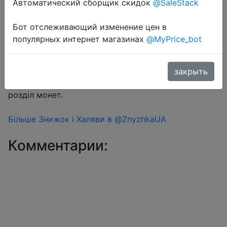
Автоматический сборщик скидок
@SaleStack
Бот отслеживающий изменение цен в
Перейти в магазин
популярных интернет магазинах
@MyPrice_bot
#Aliexpress
закрыть
Знижка монетками 85-129 Coins у додатку через
розділ монет.
Більше Знижок і Халяви в @ZnyzhkaUA
Комментарии: