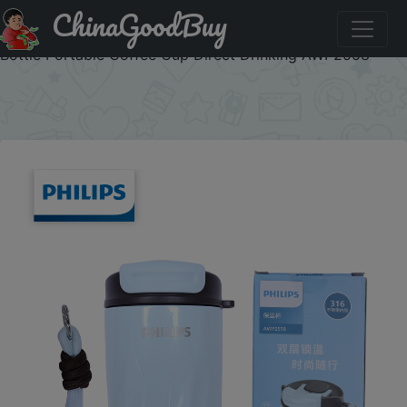
ChinaGoodBuy
Купить с промокодом :ZA0SLFKTO7AG Philips 420ml
Thermal Cup SUS316 Stainless Steel 12H Vacuum Insulated
Bottle Portable Coffee Cup Direct Drinking AWP2558
×