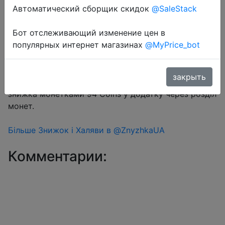
Автоматический сборщик скидок
@SaleStack
Перейти в магазин
Бот отслеживающий изменение цен в
популярных интернет магазинах
@MyPrice_bot
#Aliexpress
закрыть
Купон продавця $1 (промокод ZA0SLFKTO7AG) +
знижка монетками 94 Coins у додатку через розділ
монет.
Більше Знижок і Халяви в @ZnyzhkaUA
Комментарии: