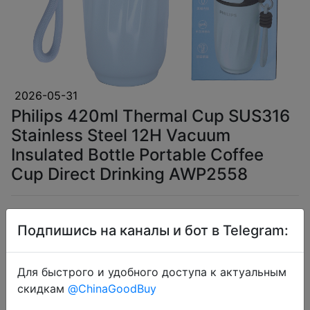
2026-05-31
Philips 420ml Thermal Cup SUS316
Stainless Steel 12H Vacuum
Insulated Bottle Portable Coffee
Cup Direct Drinking AWP2558
$21.64
Подпишись на каналы и бот в Telegram:
Для быстрого и удобного доступа к актуальным
Промокод:
"ZA0SLFKTO7AG"
скидкам
@ChinaGoodBuy