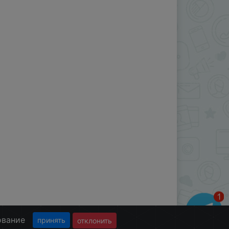
ование
принять
отклонить