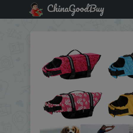
ChinaGoodBuy
Купить: Summer Pet Life Vest Jacket Reflective Dog Clot