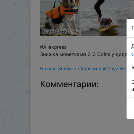
2026-05-30
Д
#Aliexpress
Знижка монетками 213 Coins у додатку
Більше Знижок і Халяви в @ZnyzhkaUA
Комментарии: