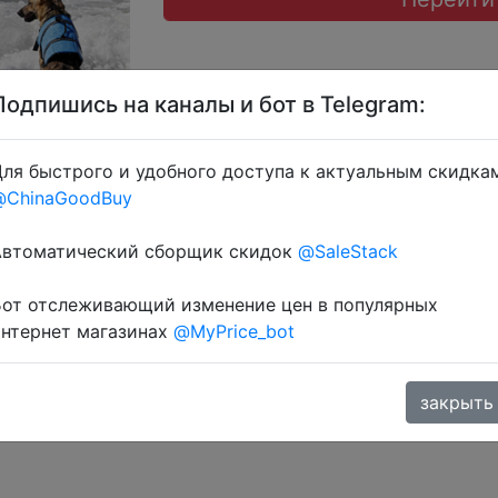
Подпишись на каналы и бот в Telegram:
ля быстрого и удобного доступа к актуальным скидка
@ChinaGoodBuy
 через розділ монет.
Автоматический сборщик скидок
@SaleStack
Бот отслеживающий изменение цен в популярных
интернет магазинах
@MyPrice_bot
закрыть