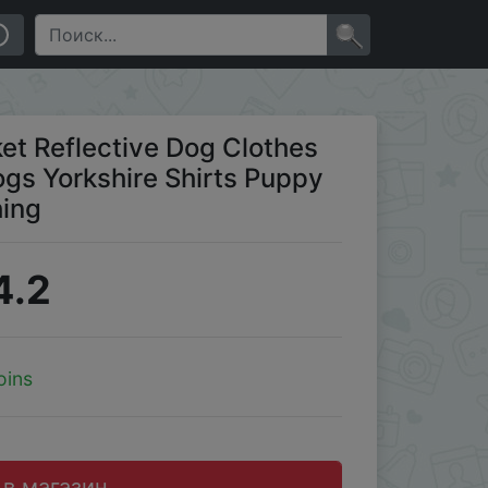
Swimwear mascotas Clothing
×
et Reflective Dog Clothes
gs Yorkshire Shirts Puppy
ing
4.2
oins
 в магазин