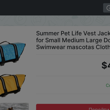
hes for Small Medium Large Dogs Yorkshire Shirts Puppy 
Summer Pet Life Vest Jack
for Small Medium Large Do
Swimwear mascotas Cloth
$
C
Перейти