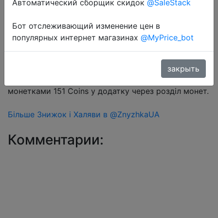
Автоматический сборщик скидок
@SaleStack
Бот отслеживающий изменение цен в
Перейти в магазин
популярных интернет магазинах
@MyPrice_bot
#Aliexpress
закрыть
Купон продавця $0.89 на сторінці товару + знижка
монетками 151 Coins у додатку через розділ монет.
Більше Знижок і Халяви в @ZnyzhkaUA
Комментарии: