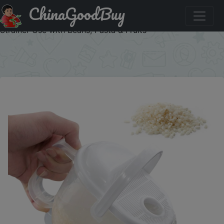
ChinaGoodBuy
Купить по акции: 400ml Rice Washer Strainer Bowl with
Handle, for Rice Washing Bowl Needs and Rice Rinser
Strainer Use with Beans, Pasta & Fruits
×