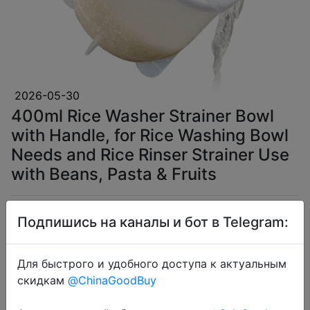
2026-05-30
400ml Rice Washer Strainer Bowl
with Handle, for Rice Washing Bowl
Needs and Rice Rinser Strainer Use
with Beans, Pasta & Fruits
$2.84
Подпишись на каналы и бот в Telegram:
Для быстрого и удобного доступа к актуальным
скидкам
@ChinaGoodBuy
Coins