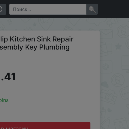
on Wrench
×
lip Kitchen Sink Repair
ssembly Key Plumbing
.41
oins
 в магазин