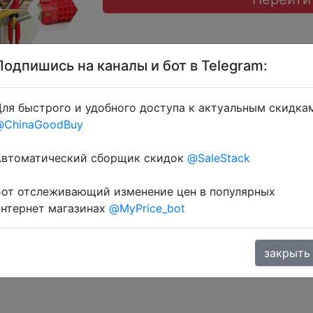
Подпишись на каналы и бот в Telegram:
ля быстрого и удобного доступа к актуальным скидка
@ChinaGoodBuy
атку через розділ монет.
Автоматический сборщик скидок
@SaleStack
Бот отслеживающий изменение цен в популярных
интернет магазинах
@MyPrice_bot
закрыть