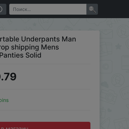
-rise Brief Panties Solid
×
ortable Underpants Man
op shipping Mens
Panties Solid
.79
oins
 в магазин