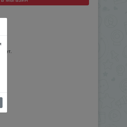
м
онет.