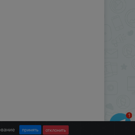
ование
принять
отклонить