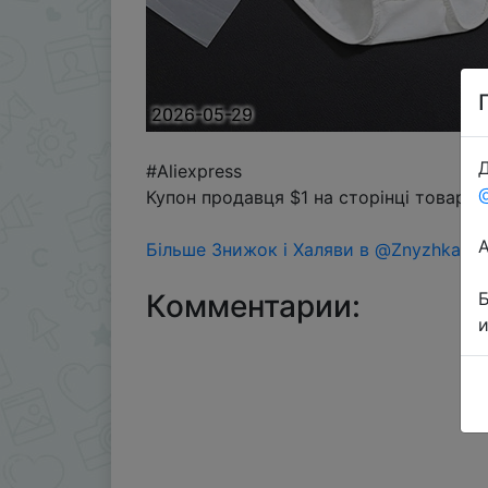
2026-05-29
Д
#Aliexpress
Купон продавця $1 на сторінці товару 
Більше Знижок і Халяви в @ZnyzhkaUA
Комментарии: