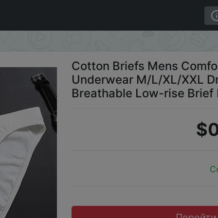
 Underwear M/L/XL/XXL Drop shipping Mens Breathable Low
Cotton Briefs Mens Comf
Underwear M/L/XL/XXL Dr
Breathable Low-rise Brief 
$0
C
Перейти