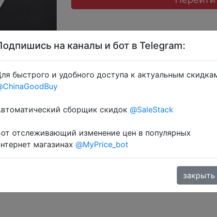
Подпишись на каналы и бот в Telegram:
ля быстрого и удобного доступа к актуальным скидка
@ChinaGoodBuy
+ знижка монетками 120 Coins у додатку через розділ м
Автоматический сборщик скидок
@SaleStack
Бот отслеживающий изменение цен в популярных
интернет магазинах
@MyPrice_bot
закрыть