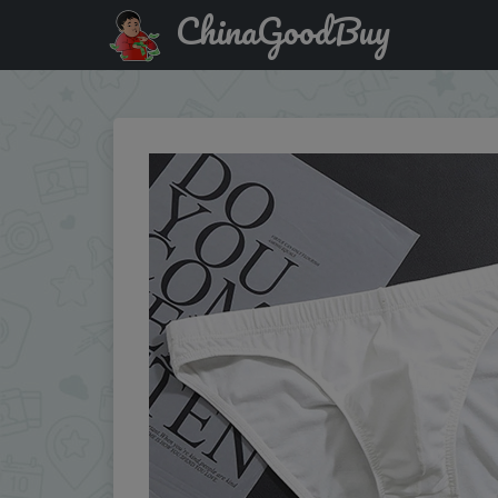
ChinaGoodBuy
Акция на: Cotton Briefs Mens Comfortable Underpants Man