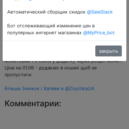
Автоматический сборщик скидок
@SaleStack
Перейти в магазин
Бот отслеживающий изменение цен в
популярных интернет магазинах
@MyPrice_bot
#Aliexpress
Купон продавця $5 (промокод CPLMTX) +
закрыть
промокод розпродажу SSUA07 + знижка
монетками 75 Coins у додатку через розділ монет.
Ціна на 01.06 - додаємо в кошик щоб не
пропустити.
Більше Знижок і Халяви в @ZnyzhkaUA
Комментарии: