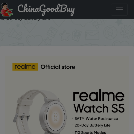
ChinaGoodBuy
Купить по скидке :CPLMTX Smart Watch White/Grey
realme Watch S5 1.43" AMOLED Display Bluetooth 5.4 Up
to 20-day Battery Life
×