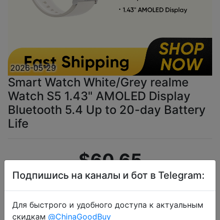
2026-05-29
Smart Watch White/Grey realme
Watch S5 1.43" AMOLED Display
Bluetooth 5.4 Up to 20-day Battery
Life
$60.65
Подпишись на каналы и бот в Telegram:
Промокод:
"CPLMTX"
Для быстрого и удобного доступа к актуальным
скидкам
@ChinaGoodBuy