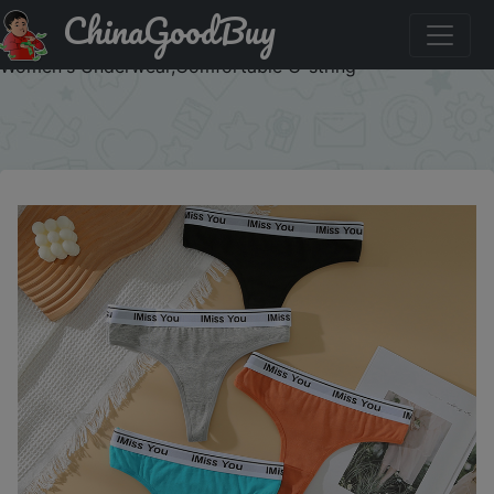
ChinaGoodBuy
Купить по распродаже : 3PCS Cotton Women's
Thong,Low Waisted Women's Panties,Sexy And Soft
Women's Underwear,Comfortable G-string
×