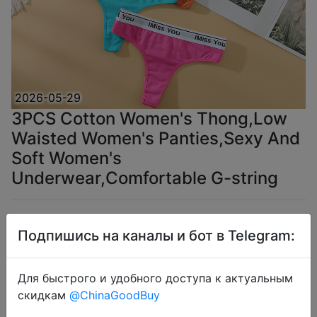
2026-05-29
3PCS Cotton Women's Thong,Low
Waisted Women's Panties,Sexy And
Soft Women's
Underwear,Comfortable G-string
$3.06
Подпишись на каналы и бот в Telegram:
Для быстрого и удобного доступа к актуальным
EarlyBirds
скидкам
@ChinaGoodBuy