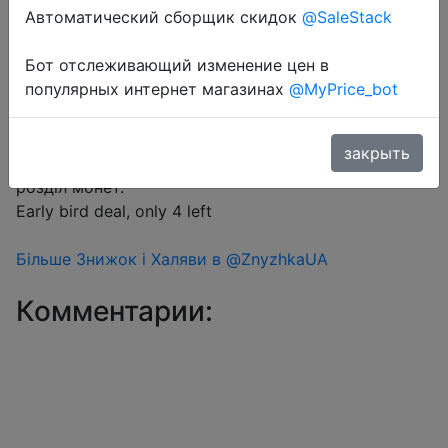
Автоматический сборщик скидок
@SaleStack
Перейти в магазин
Бот отслеживающий изменение цен в
популярных интернет магазинах
@MyPrice_bot
#Aliexpress #EarlyBirds
закрыть
Знижка монетками 62 Coins у додатку через
розділ монет.
Early bird deal, only 4 left
Більше Знижок і Халяви в @ZnyzhkaUA
Комментарии: