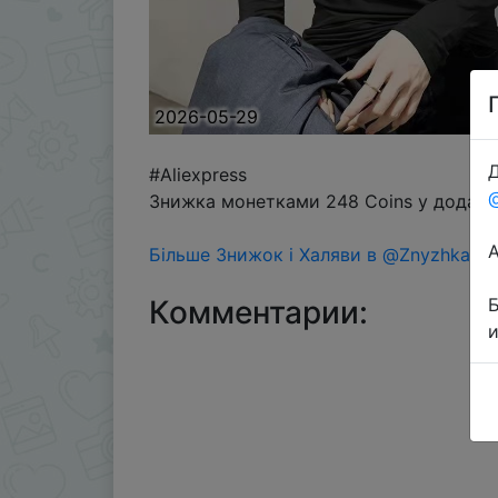
2026-05-29
Д
#Aliexpress
Знижка монетками 248 Coins у додатку
Більше Знижок і Халяви в @ZnyzhkaUA
Комментарии: