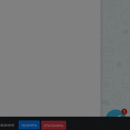
ование
принять
отклонить