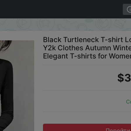
 Tops Women Y2k Clothes Autumn Winter Korean Fashion Mo
Black Turtleneck T-shirt
Y2k Clothes Autumn Winte
Elegant T-shirts for Wom
$3
C
Перейти