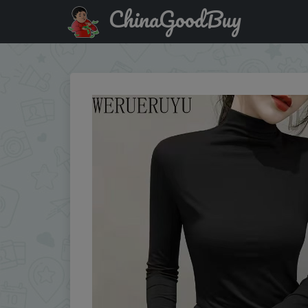
ChinaGoodBuy
Купить по скидке: Black Turtleneck T-shirt Long Sleeve