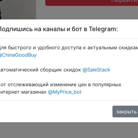
Подпишись на каналы и бот в Telegram:
ля быстрого и удобного доступа к актуальным скидка
@ChinaGoodBuy
 через розділ монет.
Автоматический сборщик скидок
@SaleStack
Бот отслеживающий изменение цен в популярных
интернет магазинах
@MyPrice_bot
закрыть