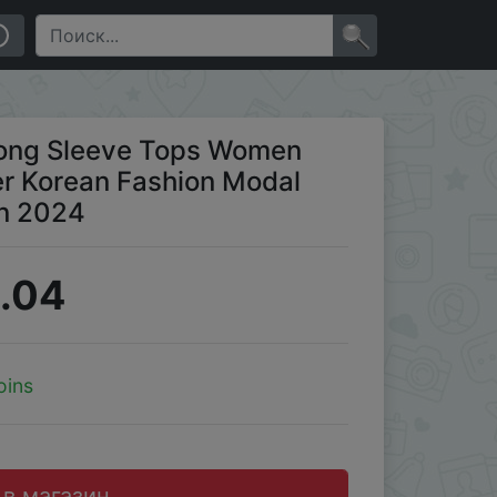
dal Elegant T-shirts for Women 2024
×
 Long Sleeve Tops Women
r Korean Fashion Modal
en 2024
.04
oins
 в магазин