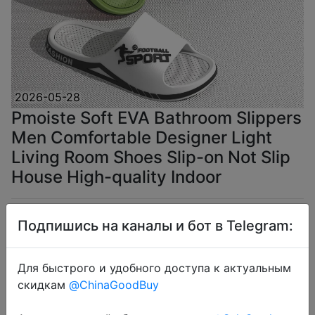
2026-05-28
Pmoiste Soft EVA Bathroom Slippers
Men Comfortable Designer Light
Living Room Shoes Slip-on Not Slip
House High-quality Indoor
$6.62
Подпишись на каналы и бот в Telegram:
Для быстрого и удобного доступа к актуальным
скидкам
@ChinaGoodBuy
Coins