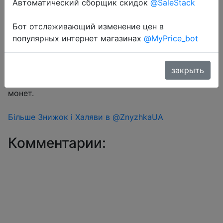
Автоматический сборщик скидок
@SaleStack
Бот отслеживающий изменение цен в
Перейти в магазин
популярных интернет магазинах
@MyPrice_bot
#Aliexpress
закрыть
Знижка монетками 6 Coins у додатку через розділ
монет.
Більше Знижок і Халяви в @ZnyzhkaUA
Комментарии: