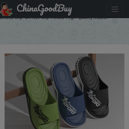
ChinaGoodBuy
Купить по распродаже : Pmoiste Soft EVA Bathroom
Slippers Men Comfortable Designer Light Living Room
Shoes Slip-on Not Slip House High-quality Indoor
×