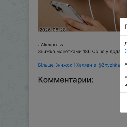
2026-05-28
Д
#Aliexpress
Знижка монетками 186 Coins у додатку
Більше Знижок і Халяви в @ZnyzhkaUA
Комментарии: