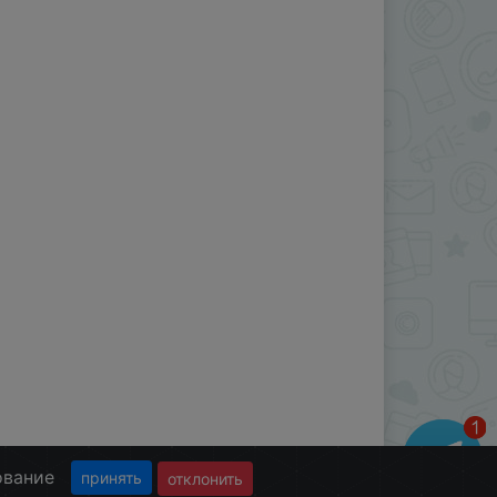
ование
принять
отклонить