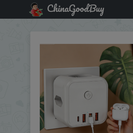
ChinaGoodBuy
Купить: 2026 New French Standard Power Strip 4000W 16A