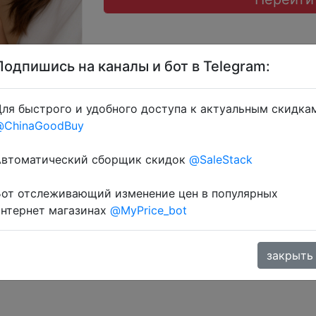
Подпишись на каналы и бот в Telegram:
ля быстрого и удобного доступа к актуальным скидка
@ChinaGoodBuy
 через розділ монет.
Автоматический сборщик скидок
@SaleStack
Бот отслеживающий изменение цен в популярных
интернет магазинах
@MyPrice_bot
закрыть