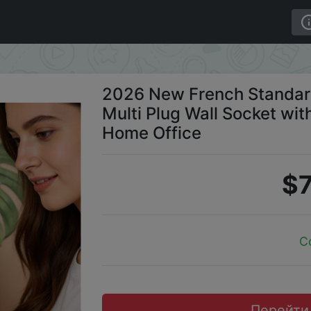
 Multi Plug Wall Socket with 3 USB A Type C White for H
2026 New French Standar
Multi Plug Wall Socket wit
Home Office
$7
C
Перейти