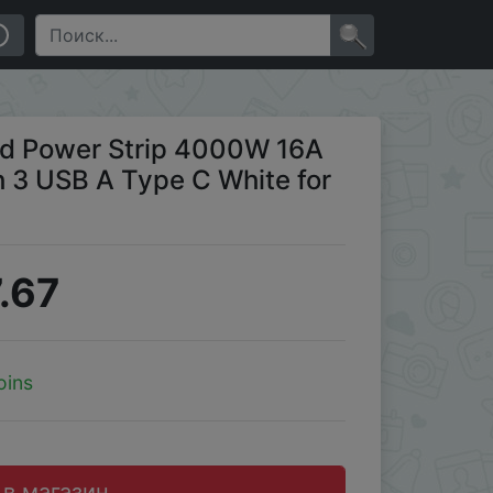
ome Office
×
d Power Strip 4000W 16A
h 3 USB A Type C White for
.67
oins
 в магазин