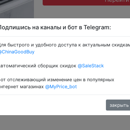
Подпишись на каналы и бот в Telegram:
ля быстрого и удобного доступа к актуальным скидка
@ChinaGoodBuy
+ знижка монетками 195-221 Coins у додатку через розд
Автоматический сборщик скидок
@SaleStack
Бот отслеживающий изменение цен в популярных
интернет магазинах
@MyPrice_bot
закрыть