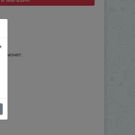
м
іл монет.