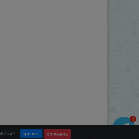
ование
принять
отклонить