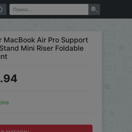
Tablet Holder Cooling Mount
×
r MacBook Air Pro Support
Stand Mini Riser Foldable
unt
.94
oins
 в магазин