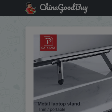
ChinaGoodBuy
Акция на: Oatsbasf Laptop Stand For MacBook Air Pro Sup