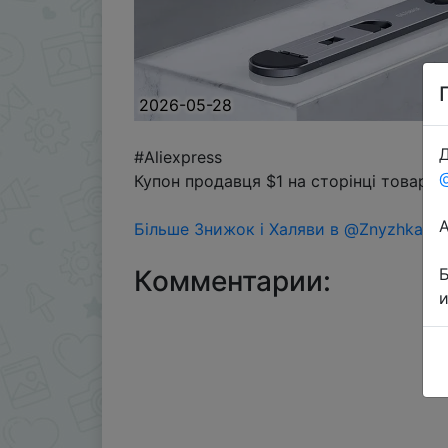
2026-05-28
Д
#Aliexpress
Купон продавця $1 на сторінці товару 
Більше Знижок і Халяви в @ZnyzhkaUA
Комментарии: