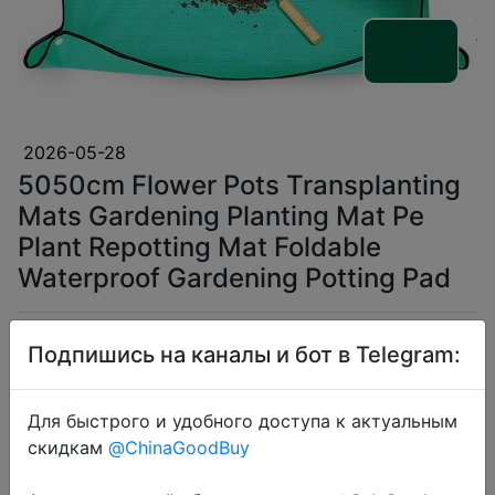
2026-05-28
5050cm Flower Pots Transplanting
Mats Gardening Planting Mat Pe
Plant Repotting Mat Foldable
Waterproof Gardening Potting Pad
$1.59
Подпишись на каналы и бот в Telegram:
Для быстрого и удобного доступа к актуальным
скидкам
@ChinaGoodBuy
Coins