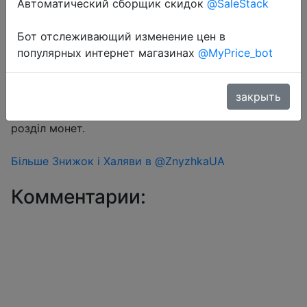
Автоматический сборщик скидок
@SaleStack
Бот отслеживающий изменение цен в
Перейти в магазин
популярных интернет магазинах
@MyPrice_bot
#Aliexpress
закрыть
Знижка монетками 105-223 Coins у додатку через
розділ монет.
Більше Знижок і Халяви в @ZnyzhkaUA
Комментарии: