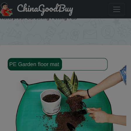
ChinaGoodBuy
Купить по акции: 5050cm Flower Pots Transplanting Mats
Gardening Planting Mat Pe Plant Repotting Mat Foldable
Waterproof Gardening Potting Pad
×