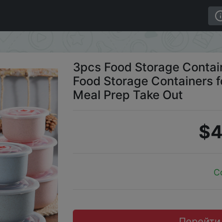
x Lightweight Food Storage Containers for Kitchen Storag
3pcs Food Storage Contai
Food Storage Containers f
Meal Prep Take Out
$4
C
Перейти