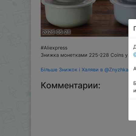
2026-05-28
Д
#Aliexpress
Знижка монетками 225-228 Coins у дод
Більше Знижок і Халяви в @ZnyzhkaUA
Комментарии: