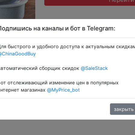
Подпишись на каналы и бот в Telegram:
ля быстрого и удобного доступа к актуальным скидка
@ChinaGoodBuy
атку через розділ монет.
Автоматический сборщик скидок
@SaleStack
Бот отслеживающий изменение цен в популярных
интернет магазинах
@MyPrice_bot
закрыть