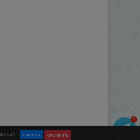
ование
принять
отклонить