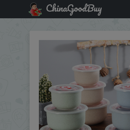
ChinaGoodBuy
Купить по скидке: 3pcs Food Storage Containers Bento Bo