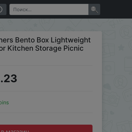
e Picnic Meal Prep Take Out
×
ners Bento Box Lightweight
or Kitchen Storage Picnic
.23
oins
 в магазин