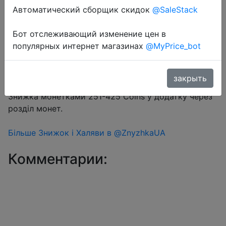
Автоматический сборщик скидок
@SaleStack
Бот отслеживающий изменение цен в
Перейти в магазин
популярных интернет магазинах
@MyPrice_bot
закрыть
#Aliexpress
Знижка монетками 251-425 Coins у додатку через
розділ монет.
Більше Знижок і Халяви в @ZnyzhkaUA
Комментарии: