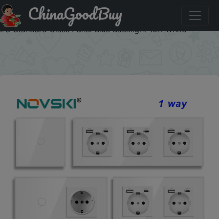
ChinaGoodBuy
Купить по распродаже : NOVSKI1/2/3Gang Touch Light
Switch 1Way Simple Sensor Switch Type-c USB Sockets
EU Standard Glass Panel Blue Backlight 10A White
×