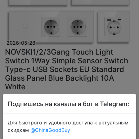
2026-05-28
NOVSKI1/2/3Gang Touch Light
Switch 1Way Simple Sensor Switch
Type-c USB Sockets EU Standard
Glass Panel Blue Backlight 10A
White
Подпишись на каналы и бот в Telegram:
$3.05
Для быстрого и удобного доступа к актуальным
скидкам
@ChinaGoodBuy
Coins