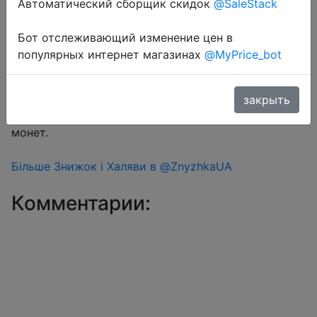
Автоматический сборщик скидок
@SaleStack
Бот отслеживающий изменение цен в
Перейти в магазин
популярных интернет магазинах
@MyPrice_bot
#Aliexpress
закрыть
Знижка монетками 4 Coins у додатку через розділ
монет.
Більше Знижок і Халяви в @ZnyzhkaUA
Комментарии: