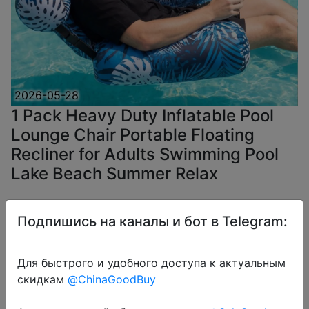
2026-05-28
1 Pack Heavy Duty Inflatable Pool
Lounge Chair Portable Floating
Recliner for Adults Swimming Pool
Lake Beach Summer Relax
$4.96
Подпишись на каналы и бот в Telegram:
Для быстрого и удобного доступа к актуальным
скидкам
@ChinaGoodBuy
Coins