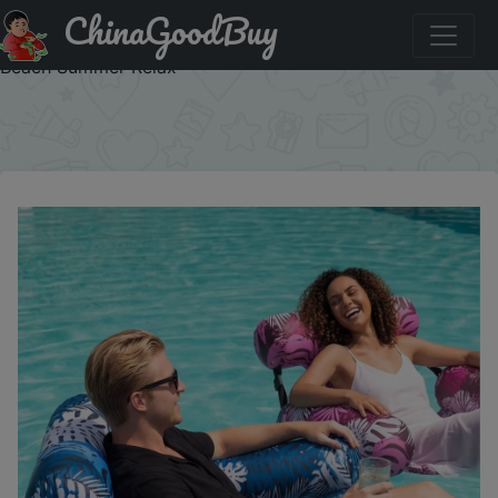
ChinaGoodBuy
Акция на: 1 Pack Heavy Duty Inflatable Pool Lounge Chair
Portable Floating Recliner for Adults Swimming Pool Lake
Beach Summer Relax
×