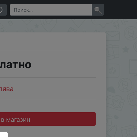
×
латно
лява
 в магазин