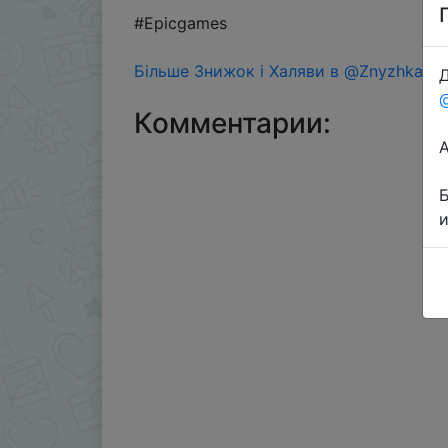
#Epicgames
Більше Знижок і Халяви в @ZnyzhkaUA
Д
Комментарии: