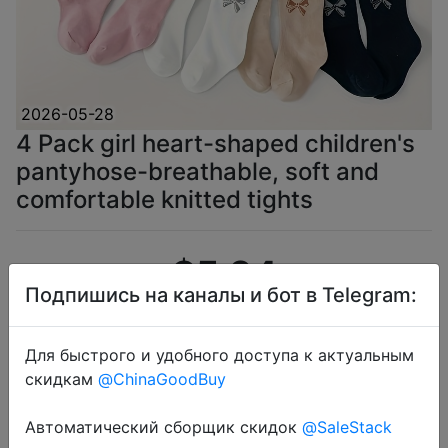
2026-05-28
4 Pack girl heart-shaped children's
pantyhose-breathable, soft and
comfortable knitted tights
$5.94
Подпишись на каналы и бот в Telegram:
Для быстрого и удобного доступа к актуальным
Coins
скидкам
@ChinaGoodBuy
Автоматический сборщик скидок
@SaleStack