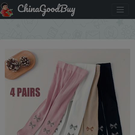
ChinaGoodBuy
Скидка на: 4 Pack girl heart-shaped children's pantyhose-
breathable, soft and comfortable knitted tights
×