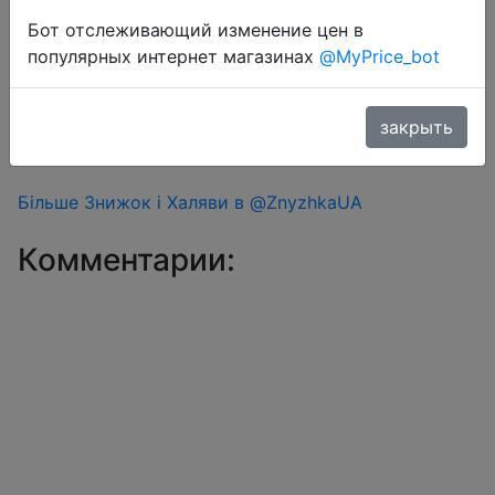
Перейти в магазин
Бот отслеживающий изменение цен в
популярных интернет магазинах
@MyPrice_bot
#Aliexpress
Знижка монетками 5 Coins у додатку через розділ
закрыть
монет.
Більше Знижок і Халяви в @ZnyzhkaUA
Комментарии: