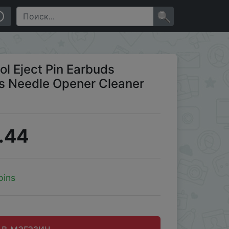
en Kit for iPhone Airpods
×
l Eject Pin Earbuds
ls Needle Opener Cleaner
.44
oins
 в магазин