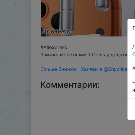
2026-05-28
Д
#Aliexpress
Знижка монетками 1 Coins у додатку ч
Більше Знижок і Халяви в @ZnyzhkaUA
Комментарии: