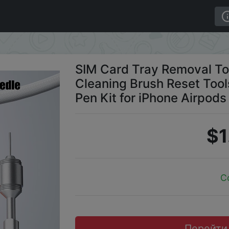
rbuds Cleaning Brush Reset Tools Needle Opener Cleaner P
SIM Card Tray Removal Too
Cleaning Brush Reset Too
Pen Kit for iPhone Airpods
$1
C
Перейти