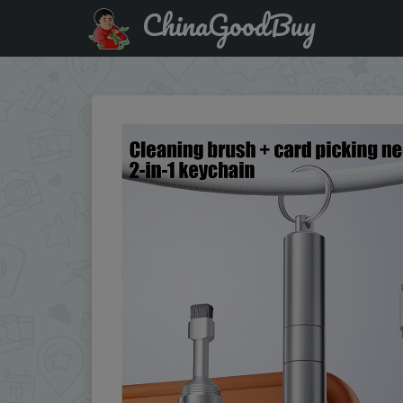
ChinaGoodBuy
Купить по акции: SIM Card Tray Removal Tool Eject Pin Ea