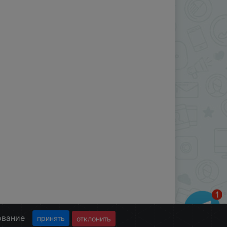
ование
принять
отклонить