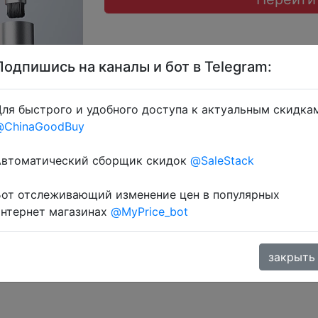
Подпишись на каналы и бот в Telegram:
ля быстрого и удобного доступа к актуальным скидка
@ChinaGoodBuy
ерез розділ монет.
Автоматический сборщик скидок
@SaleStack
Бот отслеживающий изменение цен в популярных
интернет магазинах
@MyPrice_bot
закрыть