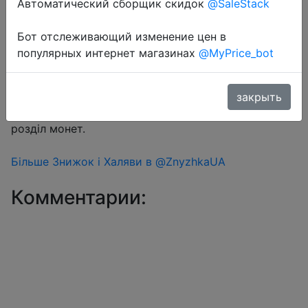
Автоматический сборщик скидок
@SaleStack
Бот отслеживающий изменение цен в
Перейти в магазин
популярных интернет магазинах
@MyPrice_bot
#Aliexpress
закрыть
Знижка монетками 100 Coins у додатку через
розділ монет.
Більше Знижок і Халяви в @ZnyzhkaUA
Комментарии: