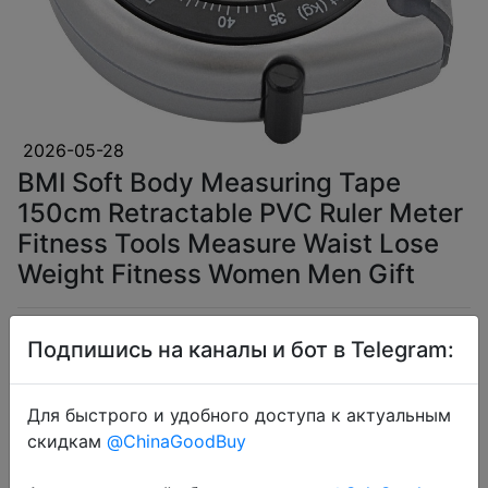
2026-05-28
BMI Soft Body Measuring Tape
150cm Retractable PVC Ruler Meter
Fitness Tools Measure Waist Lose
Weight Fitness Women Men Gift
$3.51
Подпишись на каналы и бот в Telegram:
Для быстрого и удобного доступа к актуальным
скидкам
@ChinaGoodBuy
Coins