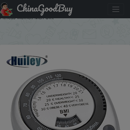
ChinaGoodBuy
Купить: BMI Soft Body Measuring Tape 150cm Retractable
PVC Ruler Meter Fitness Tools Measure Waist Lose Weight
Fitness Women Men Gift
×