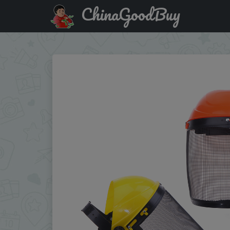
ChinaGoodBuy
Купить по распродаже : 1PC Garden Grass Trimmer Safety 