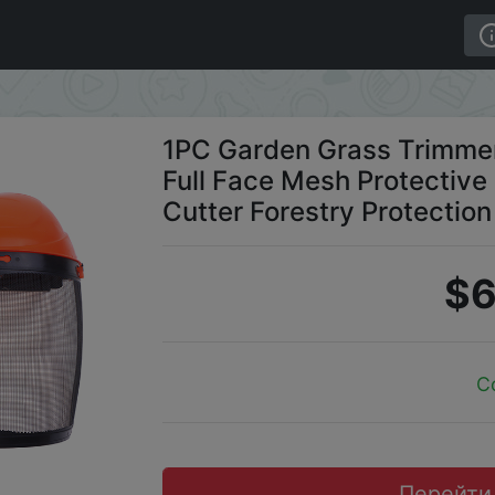
Helmet Hat with Full Face Mesh Protective Mask for Loggi
1PC Garden Grass Trimmer
Full Face Mesh Protective
Cutter Forestry Protection
$6
C
Перейти