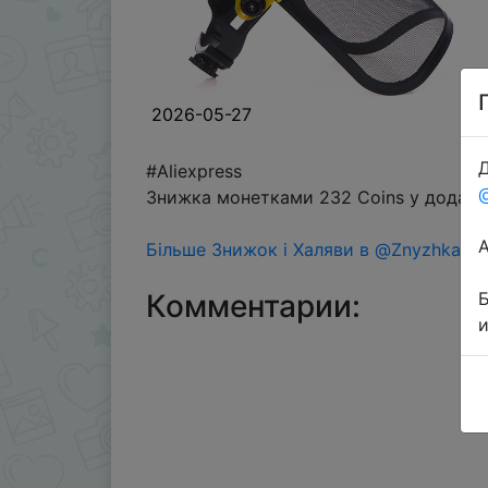
2026-05-27
Д
#Aliexpress
Знижка монетками 232 Coins у додатку
Більше Знижок і Халяви в @ZnyzhkaUA
Комментарии: