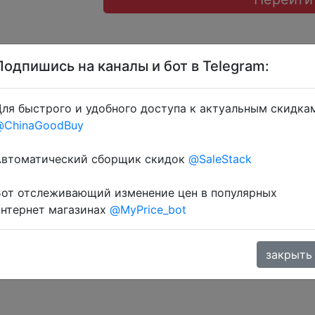
Подпишись на каналы и бот в Telegram:
ля быстрого и удобного доступа к актуальным скидка
@ChinaGoodBuy
 через розділ монет.
Автоматический сборщик скидок
@SaleStack
Бот отслеживающий изменение цен в популярных
интернет магазинах
@MyPrice_bot
закрыть