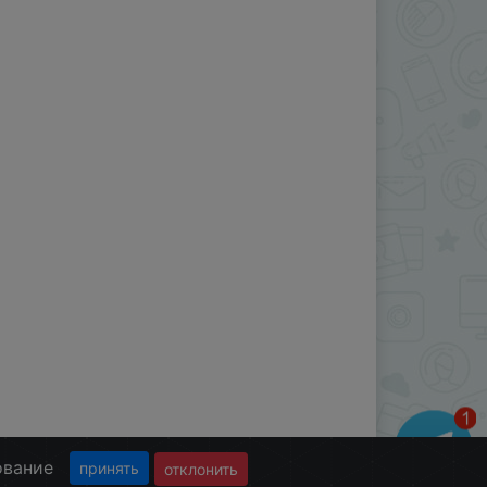
ование
принять
отклонить