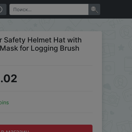
ng Brush Cutter Forestry Protection
×
 Safety Helmet Hat with
 Mask for Logging Brush
.02
oins
 в магазин