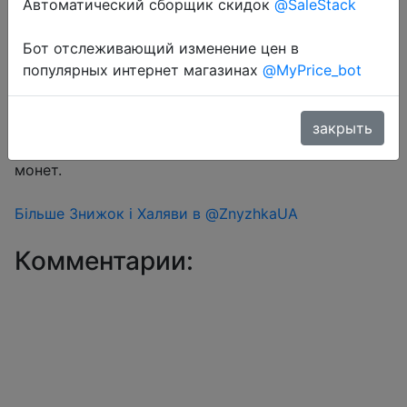
Автоматический сборщик скидок
@SaleStack
Бот отслеживающий изменение цен в
Перейти в магазин
популярных интернет магазинах
@MyPrice_bot
#Aliexpress
закрыть
Знижка монетками 76 Coins у додатку через розділ
монет.
Більше Знижок і Халяви в @ZnyzhkaUA
Комментарии: