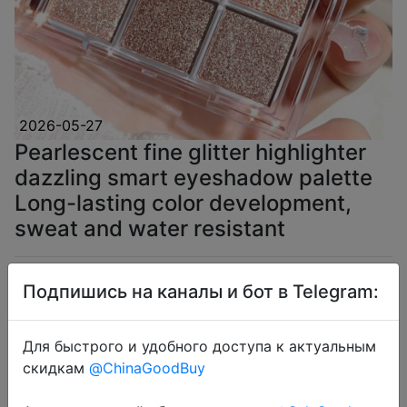
2026-05-27
Pearlescent fine glitter highlighter
dazzling smart eyeshadow palette
Long-lasting color development,
sweat and water resistant
$1.7
Подпишись на каналы и бот в Telegram:
Для быстрого и удобного доступа к актуальным
скидкам
@ChinaGoodBuy
Coins