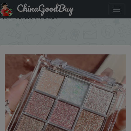
ChinaGoodBuy
Скидка на: Pearlescent fine glitter highlighter dazzling
smart eyeshadow palette Long-lasting color development,
sweat and water resistant
×