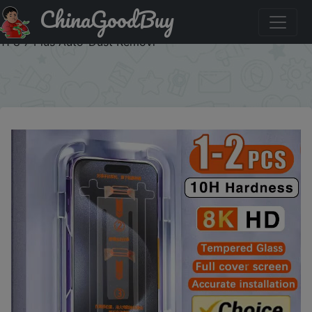
ChinaGoodBuy
Акция на: 1-2pcs 8K HD Screen Protector For IPhone 17
Pro Max SE 2020 2022 iPhone 15 16 Pro 16e 14 13 12 Mini
11 8 7 Plus Auto-Dust Removl
×