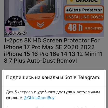
2026-05-27
1-2pcs 8K HD Screen Protector For
IPhone 17 Pro Max SE 2020 2022
iPhone 15 16 Pro 16e 14 13 12 Mini 11
8 7 Plus Auto-Dust Removl
$1.55
Подпишись на каналы и бот в Telegram:
Для быстрого и удобного доступа к актуальным
скидкам
@ChinaGoodBuy
Coins