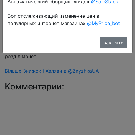
Автоматический сборщик скидок
@SaleStack
Бот отслеживающий изменение цен в
Перейти в магазин
популярных интернет магазинах
@MyPrice_bot
#Aliexpress
закрыть
Знижка монетками 198-301 Coins у додатку через
розділ монет.
Більше Знижок і Халяви в @ZnyzhkaUA
Комментарии: