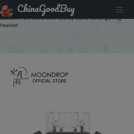
ChinaGoodBuy
Купить с промокодом :IFPDRZ6K MOONDROP Space
Travel 2 ULTRA TWS Bluetooth earphone ANC LDAC
Bluetooth 6.0 55ms Low-latency Game Mode gaming
headset
×