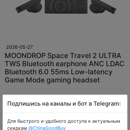
2026-05-27
MOONDROP Space Travel 2 ULTRA
TWS Bluetooth earphone ANC LDAC
Bluetooth 6.0 55ms Low-latency
Game Mode gaming headset
$36.59
Подпишись на каналы и бот в Telegram:
Для быстрого и удобного доступа к актуальным
Промокод:
"IFPDRZ6K"
скидкам
@ChinaGoodBuy