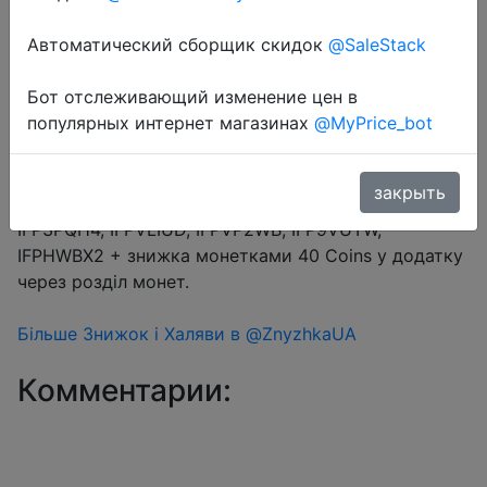
Автоматический сборщик скидок
@SaleStack
Перейти в магазин
Бот отслеживающий изменение цен в
популярных интернет магазинах
@MyPrice_bot
#Aliexpress
закрыть
Промокод $3/$29 (10.34%) → IFPDRZ6K, IFP4HPGX,
IFP3PQH4, IFPVLIUD, IFPVP2WB, IFP9VUTW,
IFPHWBX2 + знижка монетками 40 Coins у додатку
через розділ монет.
Більше Знижок і Халяви в @ZnyzhkaUA
Комментарии: