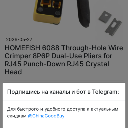
2026-05-27
HOMEFISH 6088 Through-Hole Wire
Crimper 8P6P Dual-Use Pliers for
RJ45 Punch-Down RJ45 Crystal
Head
$7.79
Подпишись на каналы и бот в Telegram:
Для быстрого и удобного доступа к актуальным
скидкам
@ChinaGoodBuy
Coins