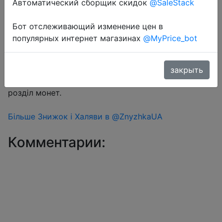
Автоматический сборщик скидок
@SaleStack
Бот отслеживающий изменение цен в
Перейти в магазин
популярных интернет магазинах
@MyPrice_bot
#Aliexpress
закрыть
Знижка монетками 239 Coins у додатку через
розділ монет.
Більше Знижок і Халяви в @ZnyzhkaUA
Комментарии: