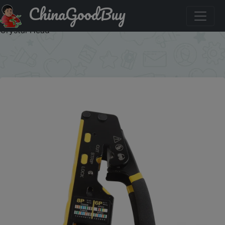
ChinaGoodBuy
Купить по акции: HOMEFISH 6088 Through-Hole Wire
Crimper 8P6P Dual-Use Pliers for RJ45 Punch-Down RJ45
Crystal Head
×