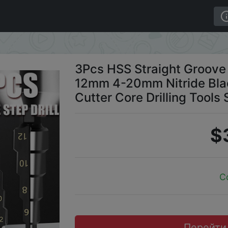
ill Bit 3-12mm 4-12mm 4-20mm Nitride Black Hex Wood Met
3Pcs HSS Straight Groove 
12mm 4-20mm Nitride Bla
Cutter Core Drilling Tools 
$
C
Перейти