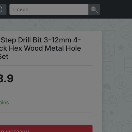
al Hole Cutter Core Drilling Tools Set
×
Step Drill Bit 3-12mm 4-
ck Hex Wood Metal Hole
Set
3.9
oins
 в магазин