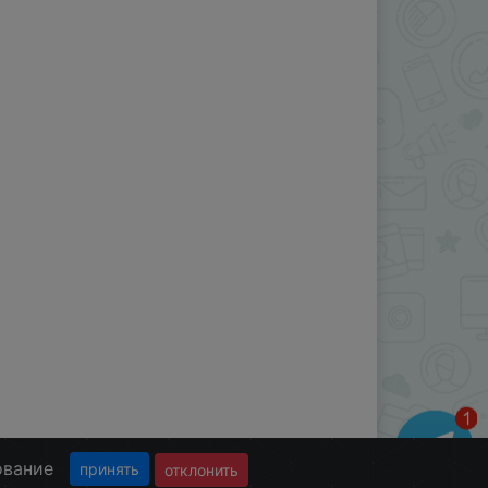
ование
принять
отклонить