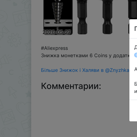
2026-05-27
Д
#Aliexpress
Знижка монетками 6 Coins у додатку ч
Більше Знижок і Халяви в @ZnyzhkaUA
Комментарии: