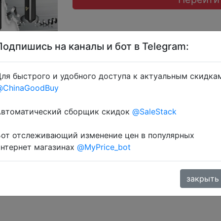
Подпишись на каналы и бот в Telegram:
ля быстрого и удобного доступа к актуальным скидка
@ChinaGoodBuy
ерез розділ монет.
Автоматический сборщик скидок
@SaleStack
Бот отслеживающий изменение цен в популярных
интернет магазинах
@MyPrice_bot
закрыть