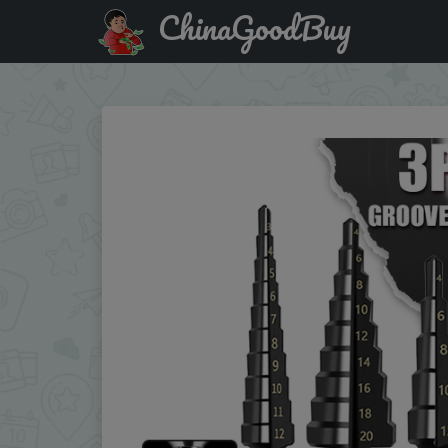
ChinaGoodBuy
Купить по распродаже : 3Pcs HSS Straight Groove Step Dr