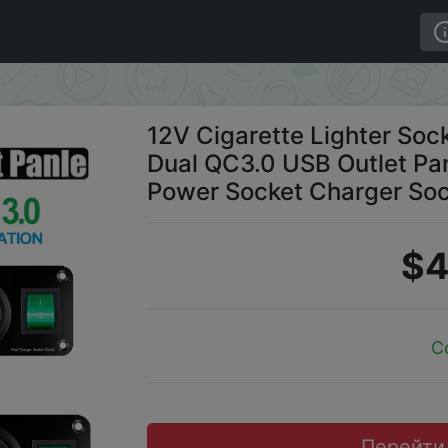
terproof Car Dual QC3.0 USB Outlet Panel for RV Marine B
12V Cigarette Lighter Sock
Dual QC3.0 USB Outlet Pan
Power Socket Charger So
$4
C
Перейти