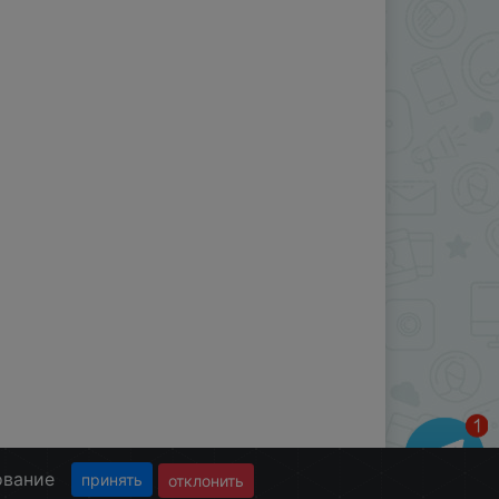
ование
принять
отклонить