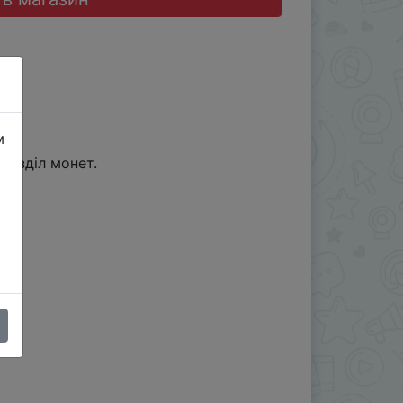
м
розділ монет.