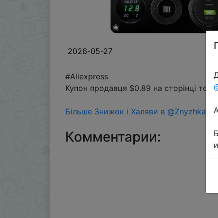
2026-05-27
Д
#Aliexpress
Купон продавця $0.89 на сторінці тов
Більше Знижок і Халяви в @ZnyzhkaUA
Комментарии: