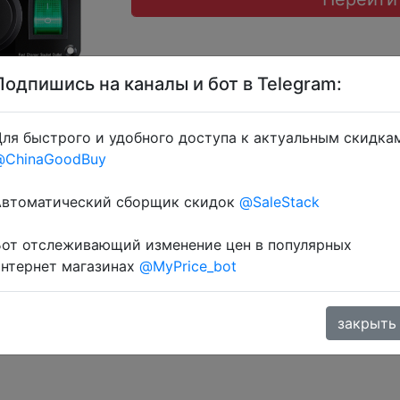
Подпишись на каналы и бот в Telegram:
ля быстрого и удобного доступа к актуальным скидка
@ChinaGoodBuy
ару + знижка монетками 605-628 Coins у додатку через 
Автоматический сборщик скидок
@SaleStack
Бот отслеживающий изменение цен в популярных
интернет магазинах
@MyPrice_bot
закрыть