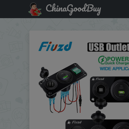
ChinaGoodBuy
Купить по акции: 12V Cigarette Lighter Socket 4 in 1 Wa