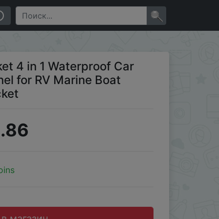
oat Power Socket Charger Socket
×
et 4 in 1 Waterproof Car
el for RV Marine Boat
cket
.86
oins
 в магазин