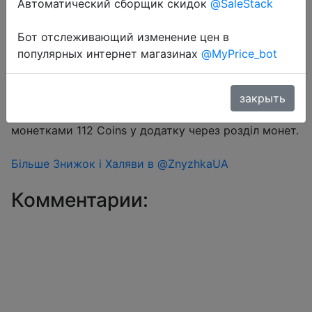
Автоматический сборщик скидок
@SaleStack
Бот отслеживающий изменение цен в
Перейти в магазин
популярных интернет магазинах
@MyPrice_bot
#Aliexpress
закрыть
Купон продавця $1 на сторінці товару + знижка
монетками 112 Coins у додатку через розділ монет.
Більше Знижок і Халяви в @ZnyzhkaUA
Комментарии: