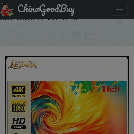
ChinaGoodBuy
Скидка на: LEJIADA Anti-Light Brighten Projector Screen
4KHD White Grid 160° Viewing Angle Simple Portable
Indoor Outdoor Movie 60-130 inch
×