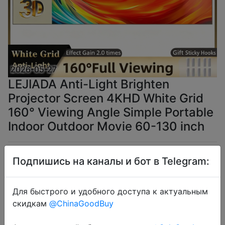
2026-05-27
LEJIADA Anti-Light Brighten
Projector Screen 4KHD White Grid
160° Viewing Angle Simple Portable
Indoor Outdoor Movie 60-130 inch
$7.2
Подпишись на каналы и бот в Telegram:
Для быстрого и удобного доступа к актуальным
скидкам
@ChinaGoodBuy
Coins