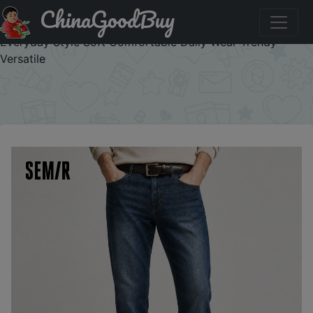
ChinaGoodBuy
Купить по скидке :J1ODM35MUGXD Semir Men Jeans
Stretch 2026 Vintage Washed Straight Urban Casual
Everyday Style Soft Comfortable Daily Wear Trendy
Versatile
×