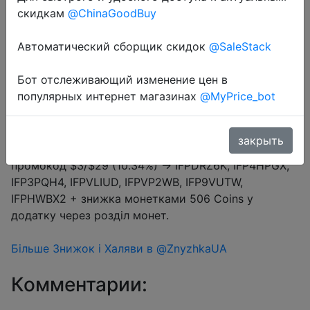
Промокод:
"J1ODM35MUGXD"
скидкам
@ChinaGoodBuy
Автоматический сборщик скидок
@SaleStack
Перейти в магазин
Бот отслеживающий изменение цен в
популярных интернет магазинах
@MyPrice_bot
#Aliexpress
закрыть
Купон продавця $2 (промокод J1ODM35MUGXD) +
промокод $3/$29 (10.34%) → IFPDRZ6K, IFP4HPGX,
IFP3PQH4, IFPVLIUD, IFPVP2WB, IFP9VUTW,
IFPHWBX2 + знижка монетками 506 Coins у
додатку через розділ монет.
Більше Знижок і Халяви в @ZnyzhkaUA
Комментарии: