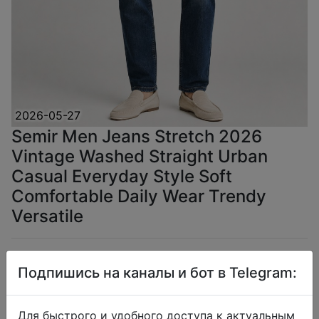
2026-05-27
Semir Men Jeans Stretch 2026
Vintage Washed Straight Urban
Casual Everyday Style Soft
Comfortable Daily Wear Trendy
Versatile
$23.68
Подпишись на каналы и бот в Telegram:
Для быстрого и удобного доступа к актуальным