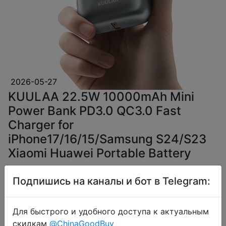
2026-05-27
KUULAA 22.5W 10000mAh Mini
Power Bank PD3.0 QC3.0 Fast
Charger for
iPhone17/16/15/Samsung S24/S23
Xiaomi Huawei Portable Battery
Подпишись на каналы и бот в Telegram:
$16.69
Для быстрого и удобного доступа к актуальным
скидкам
@ChinaGoodBuy