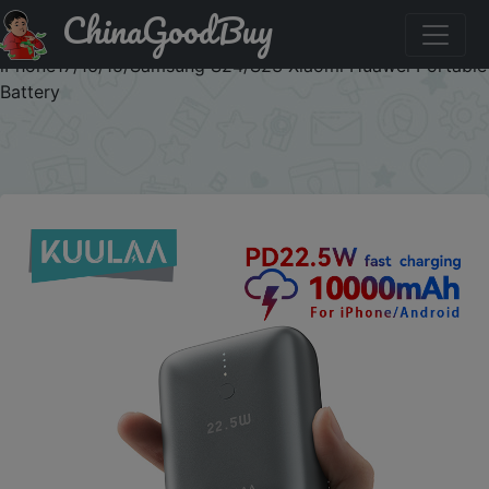
ChinaGoodBuy
Код на скидку :KUULAA0540 KUULAA 22.5W 10000mAh
Mini Power Bank PD3.0 QC3.0 Fast Charger for
iPhone17/16/15/Samsung S24/S23 Xiaomi Huawei Portable
Battery
×