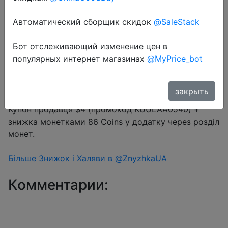
Промокод:
"KUULAA0540"
Автоматический сборщик скидок
@SaleStack
Бот отслеживающий изменение цен в
Перейти в магазин
популярных интернет магазинах
@MyPrice_bot
закрыть
#Aliexpress
Купон продавця $4 (промокод KUULAA0540) +
знижка монетками 86 Coins у додатку через розділ
монет.
Більше Знижок і Халяви в @ZnyzhkaUA
Комментарии: