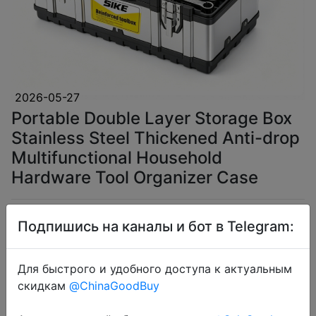
2026-05-27
Portable Double Layer Storage Box
Stainless Steel Thickened Anti-drop
Multifunctional Household
Hardware Tool Organizer Case
$9.9
Подпишись на каналы и бот в Telegram:
Для быстрого и удобного доступа к актуальным
скидкам
@ChinaGoodBuy
Coins