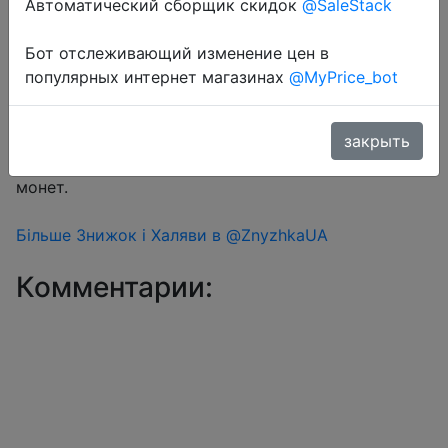
Автоматический сборщик скидок
@SaleStack
Бот отслеживающий изменение цен в
Перейти в магазин
популярных интернет магазинах
@MyPrice_bot
#Aliexpress
закрыть
Знижка монетками 9 Coins у додатку через розділ
монет.
Більше Знижок і Халяви в @ZnyzhkaUA
Комментарии: