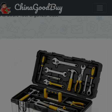
ChinaGoodBuy
Акция на: Portable Double Layer Storage Box Stainless
Steel Thickened Anti-drop Multifunctional Household
Hardware Tool Organizer Case
×