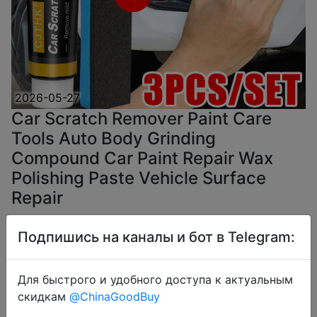
2026-05-27
Car Scratch Remover Paint Care
Tools Auto Body Grinding
Compound Car Paint Repair Wax
Polishing Paste Vehicle Surface
Repair
Подпишись на каналы и бот в Telegram:
$1.79
Для быстрого и удобного доступа к актуальным
скидкам
@ChinaGoodBuy
Coins