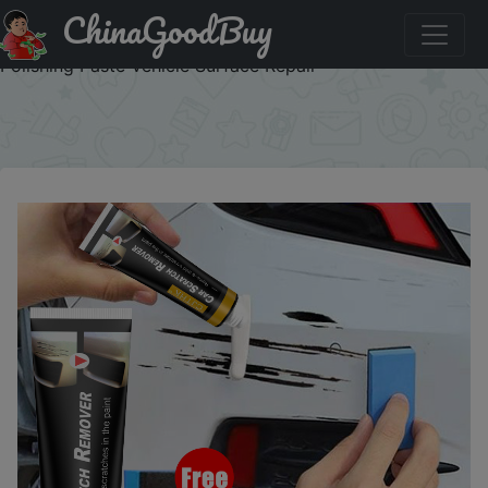
ChinaGoodBuy
Купить по акции: Car Scratch Remover Paint Care Tools
Auto Body Grinding Compound Car Paint Repair Wax
Polishing Paste Vehicle Surface Repair
×