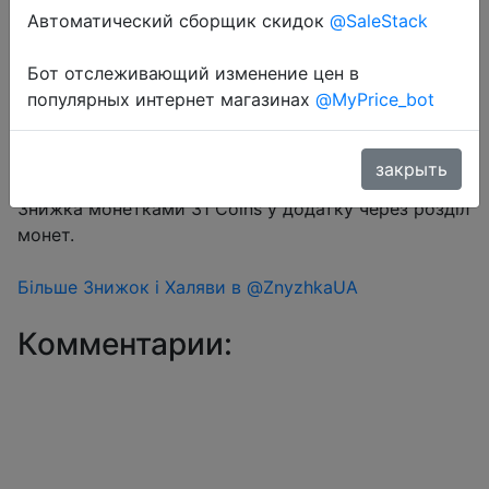
Автоматический сборщик скидок
@SaleStack
Бот отслеживающий изменение цен в
Перейти в магазин
популярных интернет магазинах
@MyPrice_bot
закрыть
#Aliexpress
Знижка монетками 31 Coins у додатку через розділ
монет.
Більше Знижок і Халяви в @ZnyzhkaUA
Комментарии: